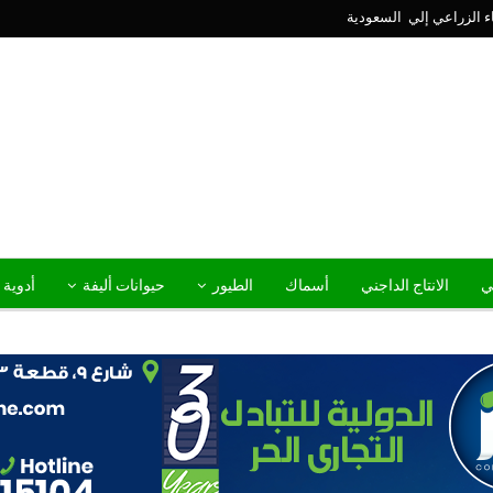
ني
الانتاج الداجني
أسماك
الطيور
حيوانات أليفة
أدوية 