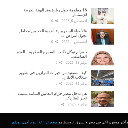
16 معلومة حول زيارة وفد الهيئة العربية
للإستثمار…
أغسطس 5, 2026
0
«الأطباء البيطريين»: أهمية الحد من مخاطر
تحول أمراض …
أغسطس 1, 2026
0
د مرام توكل تكتب: السموم الفطرية… العدو
الصامت…
يوليو 13, 2026
0
كيف نستفيد من خبرات البرازيل في تطوير
سلالات الأبقار…
يوليو 11, 2026
0
هل تدخل مصر حزام الثعابين السامة بسبب
تغير المناخ؟…
يوليو 7, 2026
0
ع أكبر موقع زراعي في مصر والشرق الأوسط هو
موقع الزراعة اليوم أجري توداي