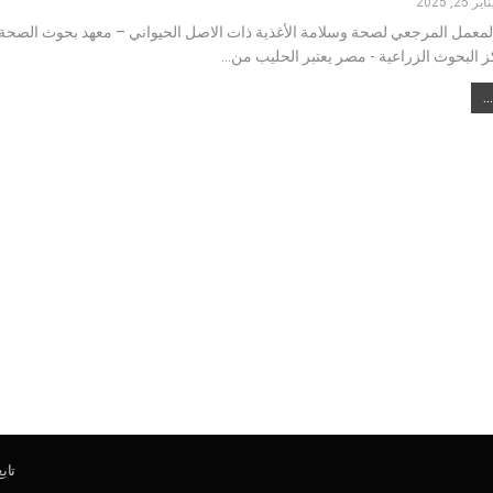
اير 25, 2025
معمل المرجعي لصحة وسلامة الأغذية ذات الاصل الحيواني – معهد بحوث الصحة
كز البحوث الزراعية - مصر يعتبر الحليب من…
تاب