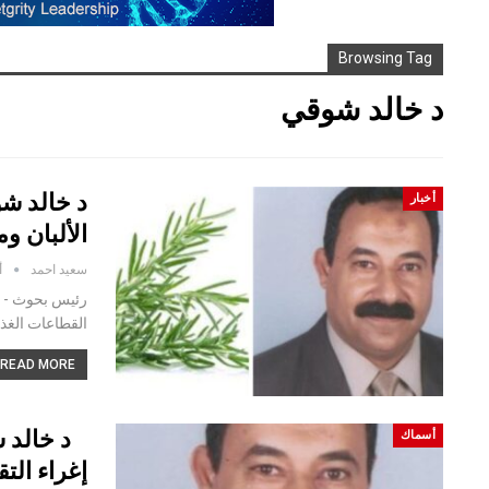
Browsing Tag
د خالد شوقي
د خالد ش
أخبار
الألبان وم
سعيد احمد
أ
رئيس بحوث - مع
القطاعات الغذا
READ MORE...
د خالد ش
أسماك
إغراء الت