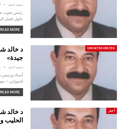
سعيد احمد
أ
رئيس بحوث صحة
حلول فصل الرب
READ MORE...
د خالد ش
UNCATEGORIZED
جيدة»
سعيد احمد
م
أستاذ ورئيس ب
الحيواني – مع
READ MORE...
د خالد شو
أخبار
الحليب وا