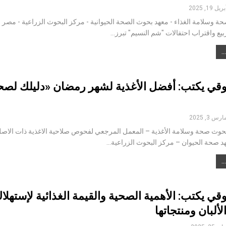
بريل 19, 2025
 وسلامة الغذاء - معهد بحوث الصحة الحيوانية - مركز البحوث الزراعية - مصر 
يع واقتراب احتفالات "شم النسيم" تبرز…
وقي يكتب: أفضل الأغذية لشهر رمضان «دليلك لصح
ارس 3, 2025
حوث صحة وسلامة الأغذية – المعمل المرجعي لفحوص صلاحية الاغذية ذات الاص
هد صحة الحيوان – مركز البحوث الزراعية…
قي يكتب: الأهمية الصحية والقيمة الغذائية لإستهلا
لألبان ومنتجاتها