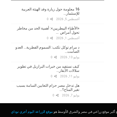
16 معلومة حول زيارة وفد الهيئة العربية
للإستثمار…
أغسطس 5, 2026
0
«الأطباء البيطريين»: أهمية الحد من مخاطر
تحول أمراض …
أغسطس 1, 2026
0
د مرام توكل تكتب: السموم الفطرية… العدو
الصامت…
يوليو 13, 2026
0
كيف نستفيد من خبرات البرازيل في تطوير
سلالات الأبقار…
يوليو 11, 2026
0
هل تدخل مصر حزام الثعابين السامة بسبب
تغير المناخ؟…
يوليو 7, 2026
0
ع أكبر موقع زراعي في مصر والشرق الأوسط هو
موقع الزراعة اليوم أجري توداي