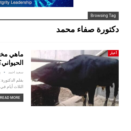
Browsing Tag
دكتورة صفاء محمد
ماهي مخاط
أخبار
الحيواني؟
سعيد احمد
ين
بقلم الدكتورة
الثلاث أيام في 
READ MORE...