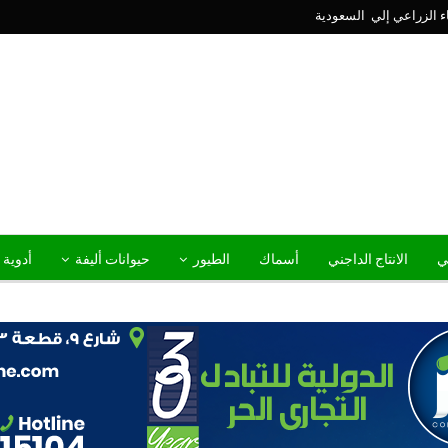
ني
الانتاج الداجني
أسماك
الطيور
حيوانات أليفة
أدوية 