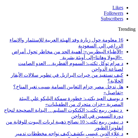
Likes
Followers
Subscribers
Trending
16 معلومة حول زيارة وفد الهيئة العربية للإستثمار والإنماء
الزراعي إلي السعودية
«الأطباء البيطريين»: أهمية الحد من مخاطر تحول أمراض
«الإيبولا وهانتا»إلى أوبئة بشرية
د مرام توكل تكتب: السموم الفطرية… العدو الصامت
لصناعة الدواجن
كيف نستفيد من خبرات البرازيل في تطوير سلالات الأبقار
الحلابة؟
هل تدخل مصر حزام الثعابين السامة بسبب تغير المناخ؟
«تفاصيل»
د يوسف العبد يكتب: خطورة سمكة البليكو علي البيئة
المصرية «خزان متحرك من الطفيليات»
د نيفين ربيع تكتب: الكتكوت السليم… البداية الصحيحة لنجاح
دورة التسمين في الدواجن
د. نيفين ربيع تكتب: 10 نصائح ذهبية لربات البيوت للوقاية من
إنفلونزا الطيور
د علاء الدين عيسى يكشف:كيف نواجه مخططات تدمير