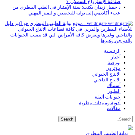
صناعة الإستزراع السمكي ؟
د جميل زيدان يكتب: سنة الإمتياز فى الطب البيطري من
عبء أكاديمي إلى بوابة للتخصص والتميز المهني
vet dr gate - موقع بوابة الطبيب البيطري هو اكبر دليل
للأطباء البيطرين والمربي في كافة قطاعات الانتاج الحيواني
والداجني وغيرها ويعرض كافة الأمراض التي قد تصيب الحيوانات
والدواجن وغيرها
الرئيسية
أخبار
بورصة
مؤثرون
الانتاج الحيواني
الانتاج الداجني
أسماك
الطيور
حيوانات أليفة
أدوية ومبيدات بيطرية
مقالات