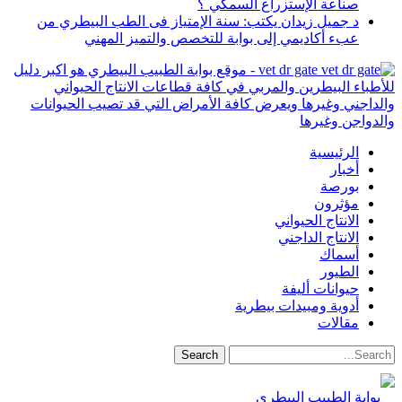
صناعة الإستزراع السمكي ؟
د جميل زيدان يكتب: سنة الإمتياز فى الطب البيطري من
عبء أكاديمي إلى بوابة للتخصص والتميز المهني
vet dr gate - موقع بوابة الطبيب البيطري هو اكبر دليل
للأطباء البيطرين والمربي في كافة قطاعات الانتاج الحيواني
والداجني وغيرها ويعرض كافة الأمراض التي قد تصيب الحيوانات
والدواجن وغيرها
الرئيسية
أخبار
بورصة
مؤثرون
الانتاج الحيواني
الانتاج الداجني
أسماك
الطيور
حيوانات أليفة
أدوية ومبيدات بيطرية
مقالات