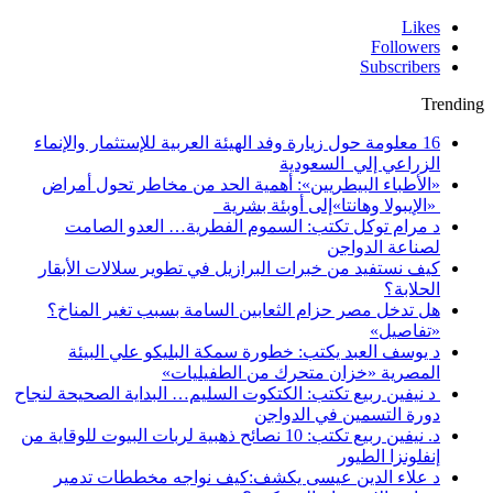
Likes
Followers
Subscribers
Trending
16 معلومة حول زيارة وفد الهيئة العربية للإستثمار والإنماء
الزراعي إلي السعودية
«الأطباء البيطريين»: أهمية الحد من مخاطر تحول أمراض
«الإيبولا وهانتا»إلى أوبئة بشرية
د مرام توكل تكتب: السموم الفطرية… العدو الصامت
لصناعة الدواجن
كيف نستفيد من خبرات البرازيل في تطوير سلالات الأبقار
الحلابة؟
هل تدخل مصر حزام الثعابين السامة بسبب تغير المناخ؟
«تفاصيل»
د يوسف العبد يكتب: خطورة سمكة البليكو علي البيئة
المصرية «خزان متحرك من الطفيليات»
د نيفين ربيع تكتب: الكتكوت السليم… البداية الصحيحة لنجاح
دورة التسمين في الدواجن
د. نيفين ربيع تكتب: 10 نصائح ذهبية لربات البيوت للوقاية من
إنفلونزا الطيور
د علاء الدين عيسى يكشف:كيف نواجه مخططات تدمير