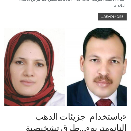
القلاعية…
READ MORE...
«باستخدام جزيئات الذهب
النانومتريه»…طرق تشخيصية