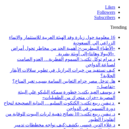
Likes
Followers
Subscribers
Trending
16 معلومة حول زيارة وفد الهيئة العربية للإستثمار والإنماء
الزراعي إلي السعودية
«الأطباء البيطريين»: أهمية الحد من مخاطر تحول أمراض
«الإيبولا وهانتا»إلى أوبئة بشرية
د مرام توكل تكتب: السموم الفطرية… العدو الصامت
لصناعة الدواجن
كيف نستفيد من خبرات البرازيل في تطوير سلالات الأبقار
الحلابة؟
هل تدخل مصر حزام الثعابين السامة بسبب تغير المناخ؟
«تفاصيل»
د يوسف العبد يكتب: خطورة سمكة البليكو علي البيئة
المصرية «خزان متحرك من الطفيليات»
د نيفين ربيع تكتب: الكتكوت السليم… البداية الصحيحة لنجاح
دورة التسمين في الدواجن
د. نيفين ربيع تكتب: 10 نصائح ذهبية لربات البيوت للوقاية من
إنفلونزا الطيور
د علاء الدين عيسى يكشف:كيف نواجه مخططات تدمير