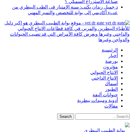
صناعة الإستزراع السمكي ؟
د جميل زيدان يكتب: سنة الإمتياز فى الطب البيطري من
عبء أكاديمي إلى بوابة للتخصص والتميز المهني
vet dr gate - موقع بوابة الطبيب البيطري هو اكبر دليل
للأطباء البيطرين والمربي في كافة قطاعات الانتاج الحيواني
والداجني وغيرها ويعرض كافة الأمراض التي قد تصيب الحيوانات
والدواجن وغيرها
الرئيسية
أخبار
بورصة
مؤثرون
الانتاج الحيواني
الانتاج الداجني
أسماك
الطيور
حيوانات أليفة
أدوية ومبيدات بيطرية
مقالات