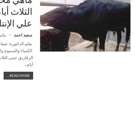
الثلاث أيا
علي الإنت
سعيد احمد
يناير 2, 4
بقلم الدكتورة: صفا
الكمياء والسموم و
الزقازيق حمى الثلاث
أيام…
READ MORE...