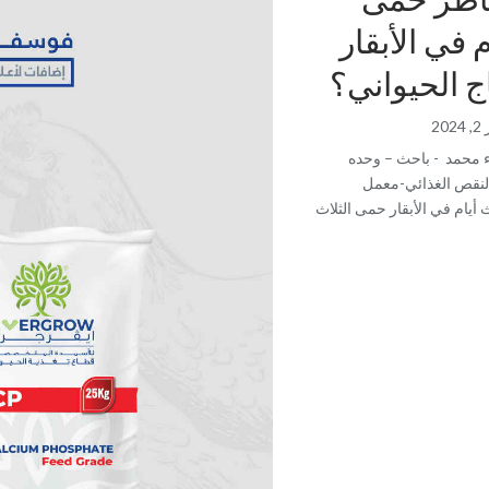
م في الأبقار
اج الحيواني؟
202
ء محمد - باحث – وحده
النقص الغذائي-معمل
 أيام في الأبقار حمى الثلاث