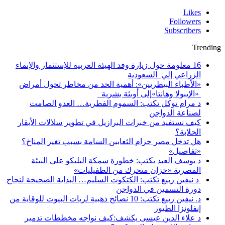
Likes
Followers
Subscribers
Trending
16 معلومة حول زيارة وفد الهيئة العربية للإستثمار والإنماء
الزراعي إلي السعودية
«الأطباء البيطريين»: أهمية الحد من مخاطر تحول أمراض
«الإيبولا وهانتا»إلى أوبئة بشرية
د مرام توكل تكتب: السموم الفطرية… العدو الصامت
لصناعة الدواجن
كيف نستفيد من خبرات البرازيل في تطوير سلالات الأبقار
الحلابة؟
هل تدخل مصر حزام الثعابين السامة بسبب تغير المناخ؟
«تفاصيل»
د يوسف العبد يكتب: خطورة سمكة البليكو علي البيئة
المصرية «خزان متحرك من الطفيليات»
د نيفين ربيع تكتب: الكتكوت السليم… البداية الصحيحة لنجاح
دورة التسمين في الدواجن
د. نيفين ربيع تكتب: 10 نصائح ذهبية لربات البيوت للوقاية من
إنفلونزا الطيور
د علاء الدين عيسى يكشف:كيف نواجه مخططات تدمير