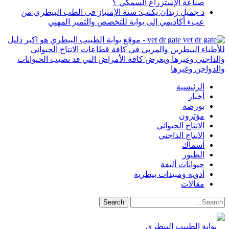
صناعة الإستزراع السمكي ؟
د جميل زيدان يكتب: سنة الإمتياز فى الطب البيطري من
عبء أكاديمي إلى بوابة للتخصص والتميز المهني
vet dr gate - موقع بوابة الطبيب البيطري هو اكبر دليل
للأطباء البيطرين والمربي في كافة قطاعات الانتاج الحيواني
والداجني وغيرها ويعرض كافة الأمراض التي قد تصيب الحيوانات
والدواجن وغيرها
الرئيسية
أخبار
بورصة
مؤثرون
الانتاج الحيواني
الانتاج الداجني
أسماك
الطيور
حيوانات أليفة
أدوية ومبيدات بيطرية
مقالات