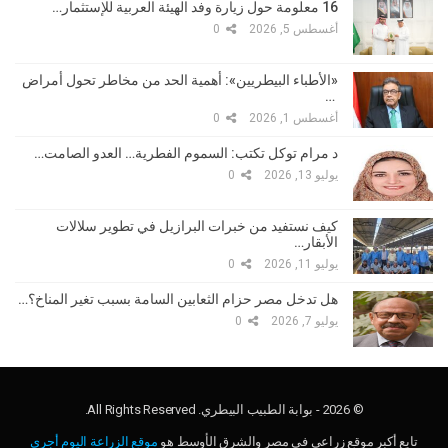
16 معلومة حول زيارة وفد الهيئة العربية للإستثمار…
أغسطس 5, 2026
0
«الأطباء البيطريين»: أهمية الحد من مخاطر تحول أمراض
…
أغسطس 1, 2026
0
د مرام توكل تكتب: السموم الفطرية… العدو الصامت…
يوليو 13, 2026
0
كيف نستفيد من خبرات البرازيل في تطوير سلالات
الأبقار…
يوليو 11, 2026
0
هل تدخل مصر حزام الثعابين السامة بسبب تغير المناخ؟…
يوليو 7, 2026
0
© 2026 - بوابة الطبيب البيطري. All Rights Reserved.
تابع أكبر موقع زراعي في مصر والشرق الأوسط هو
موقع الزراعة اليوم أجري