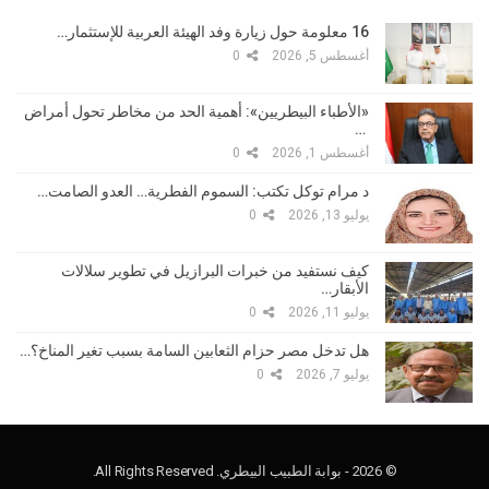
16 معلومة حول زيارة وفد الهيئة العربية للإستثمار…
أغسطس 5, 2026
0
«الأطباء البيطريين»: أهمية الحد من مخاطر تحول أمراض
…
أغسطس 1, 2026
0
د مرام توكل تكتب: السموم الفطرية… العدو الصامت…
يوليو 13, 2026
0
كيف نستفيد من خبرات البرازيل في تطوير سلالات
الأبقار…
يوليو 11, 2026
0
هل تدخل مصر حزام الثعابين السامة بسبب تغير المناخ؟…
يوليو 7, 2026
0
© 2026 - بوابة الطبيب البيطري. All Rights Reserved.