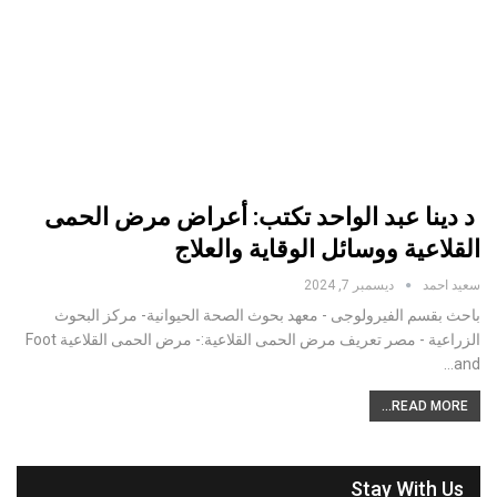
د دينا عبد الواحد تكتب: أعراض مرض الحمى
القلاعية ووسائل الوقاية والعلاج
سعيد احمد
ديسمبر 7, 2024
باحث بقسم الفيرولوجى - معهد بحوث الصحة الحيوانية- مركز البحوث
الزراعية - مصر تعريف مرض الحمى القلاعية:- مرض الحمى القلاعية Foot
and…
READ MORE...
Stay With Us