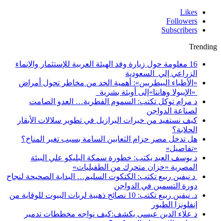
Likes
Followers
Subscribers
Trending
16 معلومة حول زيارة وفد الهيئة العربية للإستثمار والإنماء
الزراعي إلي السعودية
«الأطباء البيطريين»: أهمية الحد من مخاطر تحول أمراض
«الإيبولا وهانتا»إلى أوبئة بشرية
د مرام توكل تكتب: السموم الفطرية… العدو الصامت
لصناعة الدواجن
كيف نستفيد من خبرات البرازيل في تطوير سلالات الأبقار
الحلابة؟
هل تدخل مصر حزام الثعابين السامة بسبب تغير المناخ؟
«تفاصيل»
د يوسف العبد يكتب: خطورة سمكة البليكو علي البيئة
المصرية «خزان متحرك من الطفيليات»
د نيفين ربيع تكتب: الكتكوت السليم… البداية الصحيحة لنجاح
دورة التسمين في الدواجن
د. نيفين ربيع تكتب: 10 نصائح ذهبية لربات البيوت للوقاية من
إنفلونزا الطيور
د علاء الدين عيسى يكشف:كيف نواجه مخططات تدمير