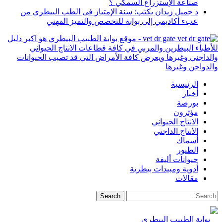
صناعة الإستزراع السمكي ؟
د جميل زيدان يكتب: سنة الإمتياز فى الطب البيطري من
عبء أكاديمي إلى بوابة للتخصص والتميز المهني
vet dr gate - موقع بوابة الطبيب البيطري هو اكبر دليل
للأطباء البيطرين والمربي في كافة قطاعات الانتاج الحيواني
والداجني وغيرها ويعرض كافة الأمراض التي قد تصيب الحيوانات
والدواجن وغيرها
الرئيسية
أخبار
بورصة
مؤثرون
الانتاج الحيواني
الانتاج الداجني
أسماك
الطيور
حيوانات أليفة
أدوية ومبيدات بيطرية
مقالات