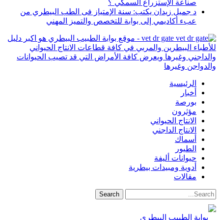
صناعة الإستزراع السمكي ؟
د جميل زيدان يكتب: سنة الإمتياز فى الطب البيطري من
عبء أكاديمي إلى بوابة للتخصص والتميز المهني
vet dr gate - موقع بوابة الطبيب البيطري هو اكبر دليل
للأطباء البيطرين والمربي في كافة قطاعات الانتاج الحيواني
والداجني وغيرها ويعرض كافة الأمراض التي قد تصيب الحيوانات
والدواجن وغيرها
الرئيسية
أخبار
بورصة
مؤثرون
الانتاج الحيواني
الانتاج الداجني
أسماك
الطيور
حيوانات أليفة
أدوية ومبيدات بيطرية
مقالات