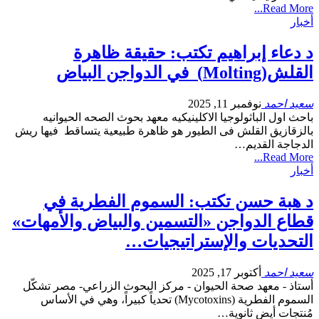
Read More...
أخبار
د دعاء إبراهيم تكتب: حقيقة ظاهرة
القلش(Molting) في الدواجن البياض
سعيد احمد
نوفمبر 11, 2025
باحث اول الباثولوجيا الاكلينيكيه معهد بحوث الصحه الحيوانيه
بالزقازيق القلش فى الطيور هو ظاهرة طبيعية يتساقط فيها ريش
الدجاجة القديم…
Read More...
أخبار
د هبة حسن تكتب: السموم الفطرية في
قطاع الدواجن «التسمين والبياض والأمهات»
التحديات والإستراتيجيات…
سعيد احمد
أكتوبر 17, 2025
أستاذ - معهد صحة الحيوان - مركز البحوث الزراعي- مصر تشكّل
السموم الفطرية (Mycotoxins) تحدياً كبيراً، وهي في الأساس
مُنتجات أيض ثانوية…