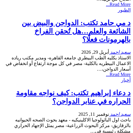
Read More...
الطيور
د مي حامد تكتب: الدواجن والبيض بين
الشائعة والعلم…هل تُحقن الفراخ
بالهرمونات فعلًا؟
سعيد احمد
أبريل 29, 2026
الاستاذ بكليه الطب البيطري جامعه القاهره- ومدير مكتب رياده
الاعمال البيطريه بالكلية- مصر في كل موجة ارتفاع أو انخفاض في
أسعار الدواجن،…
Read More...
أخبار
د دعاء إبراهيم تكتب: كيف نواجه مقاومة
الحراره في عنابر الدواجن؟
سعيد احمد
نوفمبر 11, 2025
باحث اول الباثولوجيا الاكلينيكيه - معهد بحوث الصحه الحيوانيه
بالزقازيق- مركز البحوث الزراعية- مصر يمثل الإجهاد الحراري
مشكلة رئيسية في…