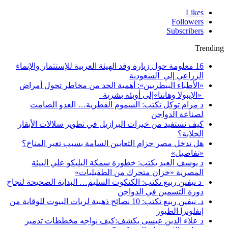
Likes
Followers
Subscribers
Trending
16 معلومة حول زيارة وفد الهيئة العربية للإستثمار والإنماء
الزراعي إلي السعودية
«الأطباء البيطريين»: أهمية الحد من مخاطر تحول أمراض
«الإيبولا وهانتا»إلى أوبئة بشرية
د مرام توكل تكتب: السموم الفطرية… العدو الصامت
لصناعة الدواجن
كيف نستفيد من خبرات البرازيل في تطوير سلالات الأبقار
الحلابة؟
هل تدخل مصر حزام الثعابين السامة بسبب تغير المناخ؟
«تفاصيل»
د يوسف العبد يكتب: خطورة سمكة البليكو علي البيئة
المصرية «خزان متحرك من الطفيليات»
د نيفين ربيع تكتب: الكتكوت السليم… البداية الصحيحة لنجاح
دورة التسمين في الدواجن
د. نيفين ربيع تكتب: 10 نصائح ذهبية لربات البيوت للوقاية من
إنفلونزا الطيور
د علاء الدين عيسى يكشف:كيف نواجه مخططات تدمير