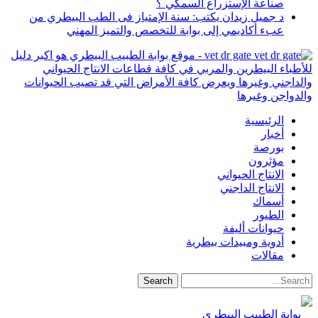
صناعة الإستزراع السمكي ؟
د جميل زيدان يكتب: سنة الإمتياز فى الطب البيطري من
عبء أكاديمي إلى بوابة للتخصص والتميز المهني
vet dr gate - موقع بوابة الطبيب البيطري هو اكبر دليل
للأطباء البيطرين والمربي في كافة قطاعات الانتاج الحيواني
والداجني وغيرها ويعرض كافة الأمراض التي قد تصيب الحيوانات
والدواجن وغيرها
الرئيسية
أخبار
بورصة
مؤثرون
الانتاج الحيواني
الانتاج الداجني
أسماك
الطيور
حيوانات أليفة
أدوية ومبيدات بيطرية
مقالات