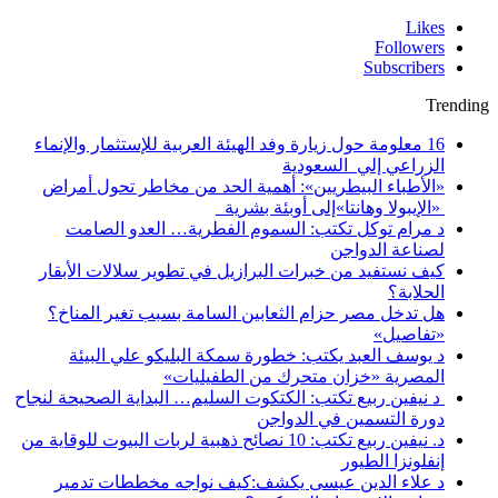
Likes
Followers
Subscribers
Trending
16 معلومة حول زيارة وفد الهيئة العربية للإستثمار والإنماء
الزراعي إلي السعودية
«الأطباء البيطريين»: أهمية الحد من مخاطر تحول أمراض
«الإيبولا وهانتا»إلى أوبئة بشرية
د مرام توكل تكتب: السموم الفطرية… العدو الصامت
لصناعة الدواجن
كيف نستفيد من خبرات البرازيل في تطوير سلالات الأبقار
الحلابة؟
هل تدخل مصر حزام الثعابين السامة بسبب تغير المناخ؟
«تفاصيل»
د يوسف العبد يكتب: خطورة سمكة البليكو علي البيئة
المصرية «خزان متحرك من الطفيليات»
د نيفين ربيع تكتب: الكتكوت السليم… البداية الصحيحة لنجاح
دورة التسمين في الدواجن
د. نيفين ربيع تكتب: 10 نصائح ذهبية لربات البيوت للوقاية من
إنفلونزا الطيور
د علاء الدين عيسى يكشف:كيف نواجه مخططات تدمير