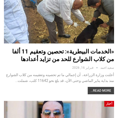
«الخدمات البيطرية»: تحصين وتعقيم 11 ألفا
من كلاب الشوارع للحد من تزايد أعدادها
سعيد احمد
فبراير 16, 2026
أعلنت وزارة الزراعة، أن إجمالي ما تم تحصينه وتعقيمه من كلاب الشوارع
منذ بداية يناير الماضي وحتى الآن، قد بلغ نحو 11642 كلب، شملت…
READ MORE...
أخبار