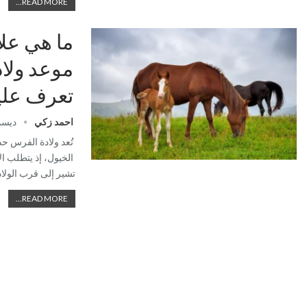
READ MORE...
ما هي عل
موعد ولاد
تعرف علي
احمد زكي
ديسمبر 0
تُعد ولادة الفرس حدث
الخيول، إذ يتطلب ال
تشير إلى قرب الولادة
READ MORE...