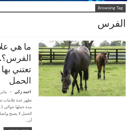
Browsing Tag
الفرس
ما هي عل
الفرس؟..
تعتني بها
الحمل
احمد زكي
يناير 14, 025
تظهر عدة علامات ت
الحمل لا يصبح واضحًا
أن…