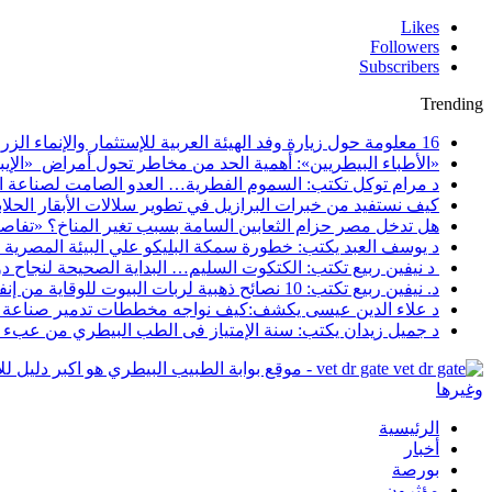
Likes
Followers
Subscribers
Trending
16 معلومة حول زيارة وفد الهيئة العربية للإستثمار والإنماء الزراعي إلي السعودية
«الأطباء البيطريين»: أهمية الحد من مخاطر تحول أمراض «الإيبو
د مرام توكل تكتب: السموم الفطرية… العدو الصامت لصناعة ا
كيف نستفيد من خبرات البرازيل في تطوير سلالات الأبقار الحلاب
هل تدخل مصر حزام الثعابين السامة بسبب تغير المناخ؟ «تفاص
د يوسف العبد يكتب: خطورة سمكة البليكو علي البيئة المصرية
د نيفين ربيع تكتب: الكتكوت السليم… البداية الصحيحة لنجاح د
د. نيفين ربيع تكتب: 10 نصائح ذهبية لربات البيوت للوقاية من إنفلونزا الطيور
د علاء الدين عيسى يكشف:كيف نواجه مخططات تدمير صناعة ا
د جميل زيدان يكتب: سنة الإمتياز فى الطب البيطري من عبء أك
vet dr gate - موقع بوابة الطبيب البيطري هو اك
وغيرها
الرئيسية
أخبار
بورصة
مؤثرون