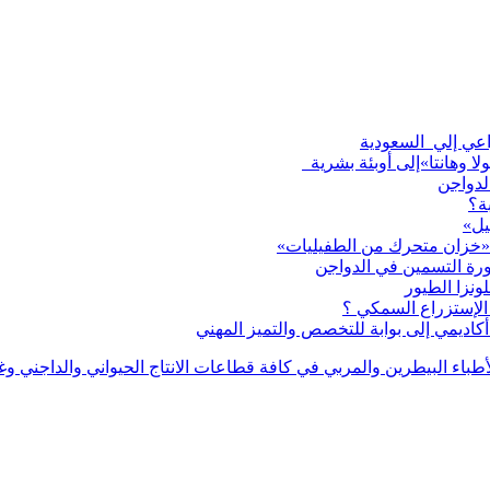
لا وهانتا»إلى أوبئة بشرية
لدواجن
ة؟
يل»
 «خزان متحرك من الطفيليات»
ورة التسمين في الدواجن
لإستزراع السمكي ؟
اديمي إلى بوابة للتخصص والتميز المهني
بر دليل للأطباء البيطرين والمربي في كافة قطاعات الانتاج الحيواني والدا