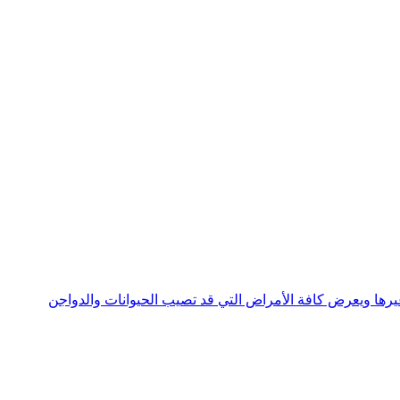
جني وغيرها ويعرض كافة الأمراض التي قد تصيب الحيوانات والدواجن