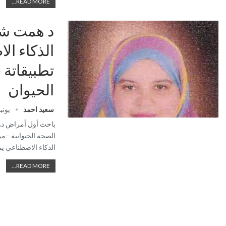
READ MORE...
د همت شف
الذكاء ال
تطبيقاتة
الحيوان
سعيد احمد
يونيو 6, 
باحث أول أمراض دو
الصحة الحيوانية –مر
الذكاء الاصطناعي ي
READ MORE...