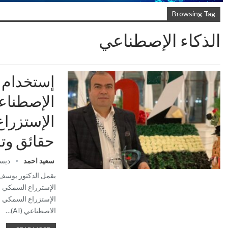
Browsing Tag
الذكاء الإصطناعي
إستخدام ا
الإصطناع
الإستزرا
حقائق وت
سعيد احمد
ديسمبر 
بقمل الدكتور يوسف 
الإستزراع السمكي 
الإستزراع السمكي -
الاصطناعي (AI)…