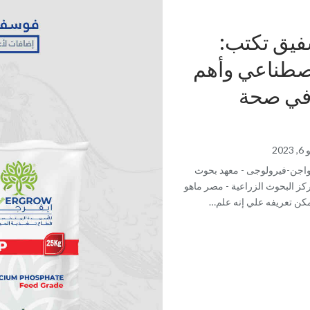
يق تكتب:
اصطناعي وأهم
 في صحة
2023
اجن-فيرولوجى - معهد بحوث
كز البحوث الزراعية - مصر ماهو
مكن تعريفه علي إنه علم…