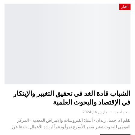
أخبار
الشباب قادة الغد في تحقيق التغيير والإبتكار
في الإقتصاد والبحوث العلمية
سعيد احمد
مارس 16, 2024
بقلم ا د جميل زيدان - أستاذ الفيروسات والامراض المعدية –المركز
القومي للبحوث تعتبر مصر الأسرع نمواً ودعماً لريادة الأعمال.. حدثنا عن…