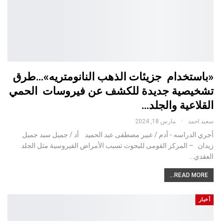
«باستخدام جزيئات الذهب النانومتريه»…طرق
تشخيصية جديدة للكشف عن فيروسات الحمي
القلاعية والجلد…
سعيد احمد
مارس 18, 2024
أجري الدراسه - أدم / عبير مصطفى عبد الحميد أد / جميل سيد جميل
زيدان – المركز القومى للبحوث تسبب الأمراض الفيروسية مثل الجلد
العقدي…
READ MORE...
أخبار