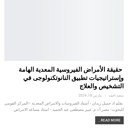
حقيقة الأمراض الفيروسية المعدية الهامة
وإستراتيجيات تطبيق النانوتكنولوجى في
التشخيص والعلاج
سعيد احمد
مارس 18, 2024
بقلم اد جميل زيدان - أستاذ الفيروسات والامراض المعدية –المركز القومي
للبحوث- مصر أ د م: عبير مصطفى عبد الحميد - استاذ مساعد الامراض…
READ MORE...