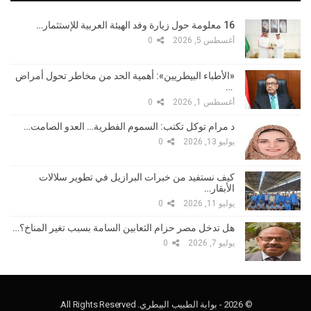
16 معلومة حول زيارة وفد الهيئة العربية للإستثمار…
أغسطس 5, 2026
0
«الأطباء البيطريين»: أهمية الحد من مخاطر تحول أمراض
…
أغسطس 1, 2026
0
د مرام توكل تكتب: السموم الفطرية… العدو الصامت…
يوليو 13, 2026
0
كيف نستفيد من خبرات البرازيل في تطوير سلالات
الأبقار…
يوليو 11, 2026
0
هل تدخل مصر حزام الثعابين السامة بسبب تغير المناخ؟…
يوليو 7, 2026
0
© 2026 - بوابة الطبيب البيطري. All Rights Reserved.