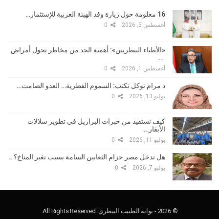
16 معلومة حول زيارة وفد الهيئة العربية للإستثمار…
أغسطس 5, 2026
0
«الأطباء البيطريين»: أهمية الحد من مخاطر تحول أمراض
…
أغسطس 1, 2026
0
د مرام توكل تكتب: السموم الفطرية… العدو الصامت…
يوليو 13, 2026
0
كيف نستفيد من خبرات البرازيل في تطوير سلالات
الأبقار…
يوليو 11, 2026
0
هل تدخل مصر حزام الثعابين السامة بسبب تغير المناخ؟…
يوليو 7, 2026
0
© 2026 - بوابة الطبيب البيطري. All Rights Reserved.