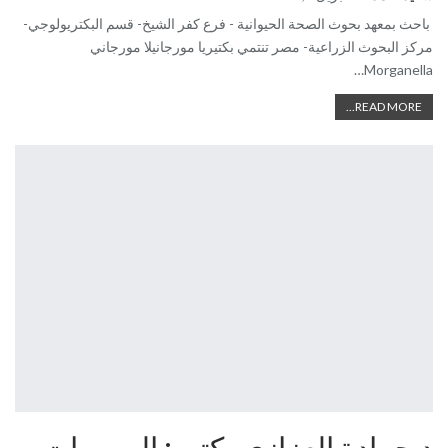
باحث بمعهد بحوث الصحة الحيوانية - فرع كفر الشيخ- قسم البكتريولوجي-
مركز البحوث الزراعية- مصر تنتمي بكتيريا مورجانيلا مورجاني
Morganella…
READ MORE...
د حمادة العزازي يكتب: المسببات