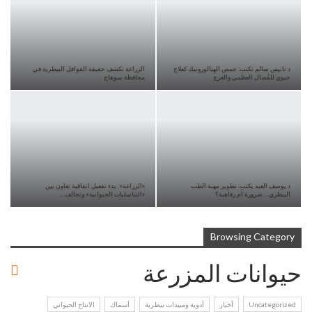
د نانيس سالم تكتب: حمض الهيالورونيك كعلاج
الزراعة تكشف حقيقة القوافل البيطرية في
حيوي للفُصال العظمي والعرج
محافظة سوهاج
د يوسف العبد يكتب: تطوير مهنة الطب
«الزراعة»: بدء تفعيل اتفاقية تعاون بين
البيطري… ضرورة أم رفاهية؟
«التناسليات الحيوانية» وتحالف…
Browsing Category
حيوانات المزرعة
Uncategorized
أخبار
أدوية ومبيدات بيطرية
أسماك
الانتاج الحيواني