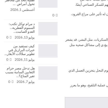
تحول أمراض …
م للسكر الصناعي أيضًا.
أغسطس 1, 2026
له تأثير على مزاج القرود،
0
د مرام توكل تكتب:
السموم الفطرية…
العدو الصامت…
يوليو 13, 2026
0
والسكريات. مثل البشر، قد يشعر
أن يؤدي إلى مشاكل صحية مثل
كيف نستفيد من
خبرات البرازيل في
تطوير سلالات الأبقار…
يوليو 11, 2026
0
هل تدخل مصر حزام
قوم النحل بتخزين العسل الذي
الثعابين السامة بسبب
تغير المناخ؟…
يوليو 7, 2026
0
 عملية التلقيح، وهو ما يعزز