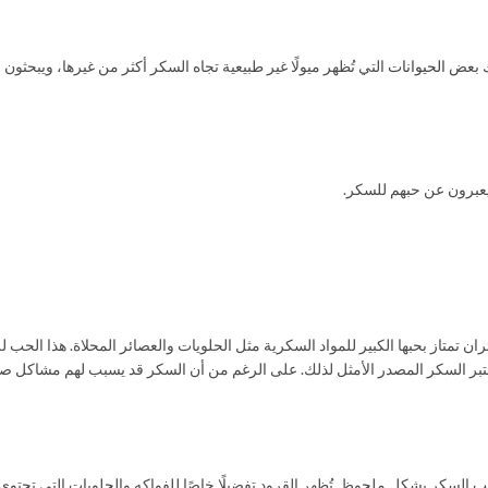
اك بعض
الحيوانات
التي تُظهر ميولًا غير طبيعية تجاه السكر أكثر من غيرها، ويبحث
عبرون عن حبهم للسكر.
ن تمتاز بحبها الكبير للمواد السكرية مثل الحلويات والعصائر المحلاة. هذا الحب 
عتبر السكر المصدر الأمثل لذلك. على الرغم من أن السكر قد يسبب لهم مشاكل صح
 تحب السكر بشكل ملحوظ. تُظهر القرود تفضيلًا خاصًا للفواكه والحلويات التي تحت