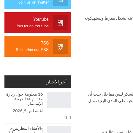
Join us on Twitter
ون عنه بشكل مفرط ويستهلكونه
Youtube
Join us on Youtube
RSS
Subscribe our RSS
أخر الأخبار
للسكر ليس مفاجئًا، حيث أن
16 معلومة حول زيارة
وفد الهيئة العربية
ية على المدى البعيد، مثل
للإستثمار…
أغسطس 5, 2026
0
«الأطباء البيطريين»:
وي على نسب عالية من
أهمية الحد من مخاطر