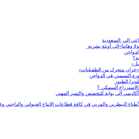
لا وهانتا»إلى أوبئة بشرية
لدواجن
ة؟
يل»
 «خزان متحرك من الطفيليات»
ورة التسمين في الدواجن
لإستزراع السمكي ؟
اديمي إلى بوابة للتخصص والتميز المهني
بر دليل للأطباء البيطرين والمربي في كافة قطاعات الانتاج الحيواني والدا