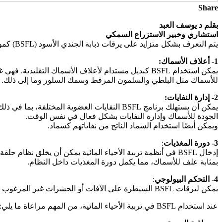
Share
بقلم د يوسف العبد
استشاري وخبير الاستزراع السمكي
يتم التعرف بشكل متزايد على يرقات ذبابة الجندي الأسود (BSFL) كمورد مهم في تربية الأحياء المائية بسبب محتواها العالي من البروتين وقيمتها الغذائية. وإليك كيفية استخدامها في تربية الأحياء المائية:
1- أعلاف الأسماك:
للأسماك مثل البلطي والسلمون المرقط وسمك السلور وما إلى ذلك. 
2- إدارة النفايات:
يمكن أن يستهلك برنامج BSFL النفايات العضوية
الجودة للأسماك وإدارة النفايات بشكل فعال في نفس الوقت.
ويمكن أيضًا استخدام السماد الناتج من نفاياتهم كسماد.
3- دورة المغذيات
:
إدخال BSFL في أنظمة تربية الأحياء المائية يمكن أن يخلق نظ
بمثابة علف للأسماك، مما يكمل دورة المغذيات داخل النظام.
4- التحكم البيولوجي
:
يمكن ليرقات BSFL السيطرة على الآفات أو الحشرات غير المرغوب فيها في أحواض الأسماك عن طريق التنافس معها على الموارد الغذائية أو عن طريق افتراس بيضها أو يرقاتها.
عند استخدام BSFL في تربية الأحياء المائية، من المهم مراعاة ما يلي: