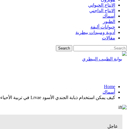
الانتاج الحيواني
الانتاج الداجني
أسماك
الطيور
حيوانات أليفة
أدوية ومبيدات بيطرية
مقالات
Home
أسماك
كيف يمكن استخدام ذبابة الجندي الأسود Lrvae في تربية الأحياء المائية؟
عاجل