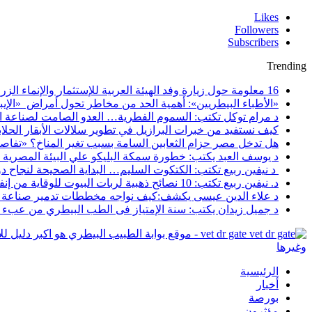
Likes
Followers
Subscribers
Trending
16 معلومة حول زيارة وفد الهيئة العربية للإستثمار والإنماء الزراعي إلي السعودية
«الأطباء البيطريين»: أهمية الحد من مخاطر تحول أمراض «الإيبو
د مرام توكل تكتب: السموم الفطرية… العدو الصامت لصناعة ا
كيف نستفيد من خبرات البرازيل في تطوير سلالات الأبقار الحلاب
هل تدخل مصر حزام الثعابين السامة بسبب تغير المناخ؟ «تفاص
د يوسف العبد يكتب: خطورة سمكة البليكو علي البيئة المصرية
د نيفين ربيع تكتب: الكتكوت السليم… البداية الصحيحة لنجاح د
د. نيفين ربيع تكتب: 10 نصائح ذهبية لربات البيوت للوقاية من إنفلونزا الطيور
د علاء الدين عيسى يكشف:كيف نواجه مخططات تدمير صناعة ا
د جميل زيدان يكتب: سنة الإمتياز فى الطب البيطري من عبء أك
vet dr gate - موقع بوابة الطبيب البيطري هو اك
وغيرها
الرئيسية
أخبار
بورصة
مؤثرون