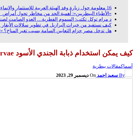
16 معلومة حول زيارة وفد الهيئة العربية للإستثمار والإنماء الزراعي إلي السعودية
«الأطباء البيطريين»: أهمية الحد من مخاطر تحول أمراض «ال
د مرام توكل تكتب: السموم الفطرية… العدو الصامت لصنا
كيف نستفيد من خبرات البرازيل في تطوير سلالات الأبقار ا
هل تدخل مصر حزام الثعابين السامة بسبب تغير المناخ؟ «
كيف يمكن استخدام ذبابة الجندي الأسود Lrvae في تربية الأحياء المائية؟
أسماك
مقالات بيطرية
By
سعيد احمد
On
ديسمبر 29, 2023