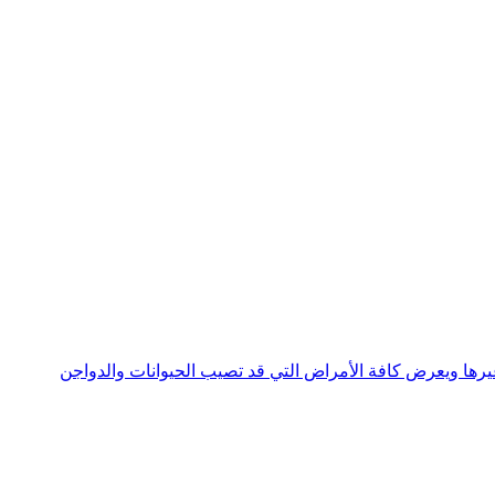
جني وغيرها ويعرض كافة الأمراض التي قد تصيب الحيوانات والدواجن