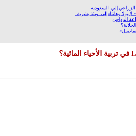
إيبولا وهانتا»إلى أوبئة بشرية
عة الدواجن
لحلابة؟
تفاصيل»