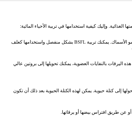
يمكن استخدام BSFL كبديل مستدام لأعلاف الأسماك التقليدية. فهي غنية بالبروتين والأحماض الأمينية الأساسية والدهون والمعادن اللازمة لنمو الأسماك. يمكنك تربية BSFL بشكل منفصل واستخدامها كعلف
ال تغذية هذه اليرقات بالنفايات العضوية، يمكنك تحويلها إلى بروتين عالي
تحولها إلى كتلة حيوية. يمكن لهذه الكتلة الحيوية بعد ذلك أن تكون