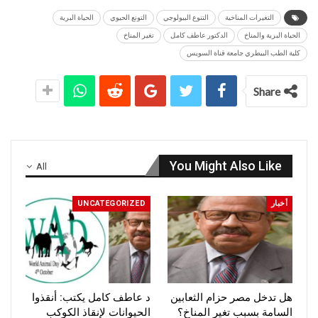
التغيرات المناخية
التنوع البيولوجي
التونع الحيوي
الحياة البرية
الحياة البرية والمناخ
الدكتور عاطف كامل
تغير المناخ
كلية الطب البيطري جامعة قناة السويس
Share
You Might Also Like
All
أخبار
UNCATEGORIZED
هل تدخل مصر حزام الثعابين
د عاطف كامل يكتب: أنقذوا
السامة بسبب تغير المناخ؟
الحيوانات لإنقاذ الكوكب