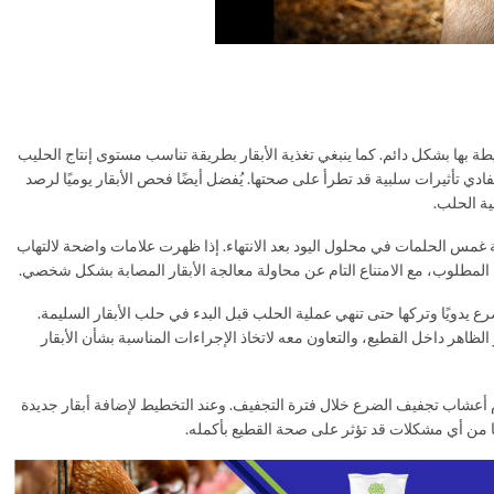
طة بها بشكل دائم. كما ينبغي تغذية الأبقار بطريقة تناسب مستوى إنتاج الحليب
ادي تأثيرات سلبية قد تطرأ على صحتها. يُفضل أيضًا فحص الأبقار يوميًا لرصد
ية الحلب.
 غمس الحلمات في محلول اليود بعد الانتهاء. إذا ظهرت علامات واضحة لالتهاب
ج المطلوب، مع الامتناع التام عن محاولة معالجة الأبقار المصابة بشكل شخصي.
 يدويًا وتركها حتى تنهي عملية الحلب قبل البدء في حلب الأبقار السليمة.
الظاهر داخل القطيع، والتعاون معه لاتخاذ الإجراءات المناسبة بشأن الأبقار
م أعشاب تجفيف الضرع خلال فترة التجفيف. وعند التخطيط لإضافة أبقار جديدة
من أي مشكلات قد تؤثر على صحة القطيع بأكمله.