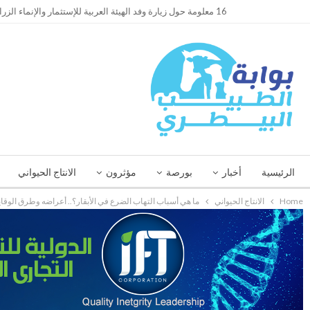
TRENDING
16 معلومة حول زيارة وفد الهيئة العربية للإستثمار والإنماء الزراعي إلي السعودية
الرئيسية
أخبار
بورصة
مؤثرون
الانتاج الحيواني
Home
الانتاج الحيواني
ما هي أسباب التهاب الضرع في الأبقار؟.. أعراضه وطرق الوقاي