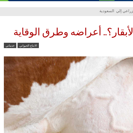
بقار؟.. أعراضه وطرق الوقاية
الانتاج الحيواني
خدماتي