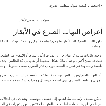
– استعمال أقمشة ملوثة لتنظيف الضرع.
التهاب الضرع في الأبقار
أعراض التهاب الضرع في الأبقار
يظهر التهاب الضرع عند الأبقار إما بصورة واضحة أو غير واضحة، ويعتمد ذلك عل
المصابة:
-وجود علامات مرئية كارتفاع حرارة الضرع، الألم، التورم أو الانتفاخ غير الطبي
حيث قد يصبح أكثر لزوجة أو مائيًا بشكل ملحوظ أو يجمع بين كلا الحالتين، وقد
طفيفة ومحدودة في تغيرات الحليب دون أن يتأثر الحيوان بشكل ملحوظ، أو شدي
-أما التهاب الضرع غير الظاهر، فيحدث عندما تُصاب أنسجة إنتاج الحليب بالعد
للمربي والطبيب البيطري بدون استخدام وسائل ومعدات تشخيصية متخصصة.
-يمكن تصنيف الإصابات تبعًا لحدتها إلى خفيفة، متوسطة، وشديدة، في الحالات 
بسيط في الجزء المصاب، أما الحالات المتوسطة فتتميز بظهور تغيرات في الحليب 