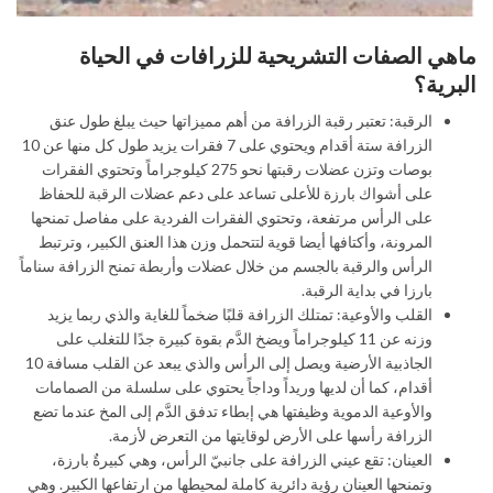
ماهي الصفات التشريحية للزرافات في الحياة
البرية؟
الرقبة: تعتبر رقبة الزرافة من أهم مميزاتها حيث يبلغ طول عنق
الزرافة ستة أقدام ويحتوي على 7 فقرات يزيد طول كل منها عن 10
بوصات وتزن عضلات رقبتها نحو 275 كيلوجراماً وتحتوي الفقرات
على أشواك بارزة للأعلى تساعد على دعم عضلات الرقبة للحفاظ
على الرأس مرتفعة، وتحتوي الفقرات الفردية على مفاصل تمنحها
المرونة، وأكتافها أيضا قوية لتتحمل وزن هذا العنق الكبير، وترتبط
الرأس والرقبة بالجسم من خلال عضلات وأربطة تمنح الزرافة سناماً
بارزا في بداية الرقبة.
القلب والأوعية: تمتلك الزرافة قلبًا ضخماً للغاية والذي ربما يزيد
وزنه عن 11 كيلوجراماً ويضخ الدَّم بقوة كبيرة جدًا للتغلب على
الجاذبية الأرضية ويصل إلى الرأس والذي يبعد عن القلب مسافة 10
أقدام، كما أن لديها وريداً وداجاً يحتوي على سلسلة من الصمامات
والأوعية الدموية وظيفتها هي إبطاء تدفق الدَّم إلى المخ عندما تضع
الزرافة رأسها على الأرض لوقايتها من التعرض لأزمة.
العينان: تقع عيني الزرافة على جانبيّ الرأس، وهي كبيرةٌ بارزة،
وتمنحها العينان رؤية دائرية كاملة لمحيطها من ارتفاعها الكبير. وهي