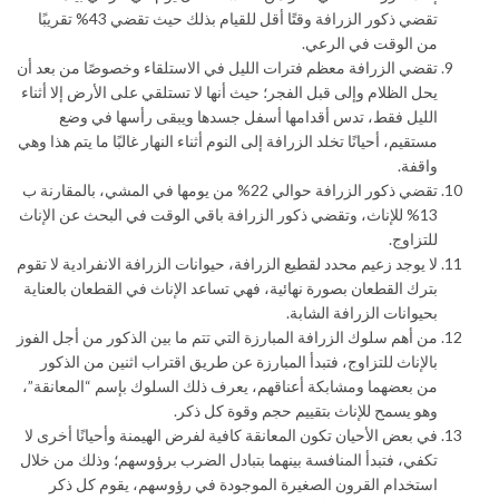
تقضي ذكور الزرافة وقتًا أقل للقيام بذلك حيث تقضي 43% تقريبًا
من الوقت في الرعي.
تقضي الزرافة معظم فترات الليل في الاستلقاء وخصوصًا من بعد أن
يحل الظلام وإلى قبل الفجر؛ حيث أنها لا تستلقي على الأرض إلا أثناء
الليل فقط، تدس أقدامها أسفل جسدها ويبقى رأسها في وضع
مستقيم، أحيانًا تخلد الزرافة إلى النوم أثناء النهار غالبًا ما يتم هذا وهي
واقفة.
تقضي ذكور الزرافة حوالي 22% من يومها في المشي، بالمقارنة ب
13% للإناث، وتقضي ذكور الزرافة باقي الوقت في البحث عن الإناث
للتزاوج.
لا يوجد زعيم محدد لقطيع الزرافة، حيوانات الزرافة الانفرادية لا تقوم
بترك القطعان بصورة نهائية، فهي تساعد الإناث في القطعان بالعناية
بحيوانات الزرافة الشابة.
من أهم سلوك الزرافة المبارزة التي تتم ما بين الذكور من أجل الفوز
بالإناث للتزاوج، فتبدأ المبارزة عن طريق اقتراب اثنين من الذكور
من بعضهما ومشابكة أعناقهم، يعرف ذلك السلوك بإسم “المعانقة”،
وهو يسمح للإناث بتقييم حجم وقوة كل ذكر.
في بعض الأحيان تكون المعانقة كافية لفرض الهيمنة وأحيانًا أخرى لا
تكفي، فتبدأ المنافسة بينهما بتبادل الضرب برؤوسهم؛ وذلك من خلال
استخدام القرون الصغيرة الموجودة في رؤوسهم، يقوم كل ذكر