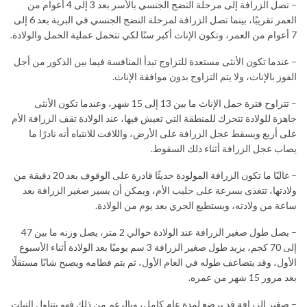
– تصل الزرافة إلى مرحلة النضج الجنسي بالأسر بعد 3 إلى 4 أعوام من
العمر تقريبًا، بينما تصل الزرافة لمرحلة النضج الجنسي في البرية بعد 6 إلى
7 أعوام من العمر، وتكون الإناث أكبر سنًا لكي تتحمل عملية الحمل والولادة.
– عندما تكون الأنثى مستعدة للتزاوج تبدأ المنافسة فيما بين الذكور من أجل
الفوز بالإناث، ولا يتم التزاوج بدون موافقة الإناث.
– تتراوح فترة حمل الإناث ما بين 13 إلى 15 شهر، وعندما تكون الأنثى
جاهزة للولادة تتحرك للمنطقة التي تعيش فيها، عند الولادة تقف الزرافة الأم
على أربع ويسقط عجل الزرافة على الأرض، واللافت للانتباه أنه نادرًا ما
يصاب عجل الزرافة أثناء ذلك السقوط.
– غالبًا ما تكون الزرافة المولودة حديثًا قادرة على الوقوف بعد 20 دقيقة من
ولادتها، تتغذى بسرعة على حليب الأم، ويمكن أن يسير صغير الزرافة بعد
ساعة من ولادته، ويستطيع الجري بعد يوم من الولادة.
– يصل طول صغير الزرافة عند الولادة حوالي 2 متر، يصل وزنه ما بين 47
إلى 70 كجم، يزيد طول صغير الزرافة 3 سم يوميًا بعد الولادة أثناء الأسبوع
الأول، وقد يتضاعف طوله في العام الأول، ثم يتم فطامه ويصبح شابًا مستقلًا
بعد مرور 15 شهر من عمره.
– صغير الزرافة قد يرضع لمدة عام كامل، وبالرغم من ذلك فهو يتناول النبات