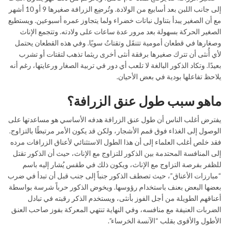
إلى جانب اللبن بعد أسابيع من الولادة. وتُرضِع الزرافة صغيرها 9 أو 10 أشهر
مع أن الصغير يبدأ بتناول نباتات خضراء ولما يتجاوز عمره أسبوعين. ويستطيع
الصغير الحركة بسهولة بعد مرور عدة ساعات على ولادته. وتتجمع الإناث
وصغارها في قطعان أمومية تتنقَل وتقتاتُ سويًا. وفي هذه القطعان يحتمل
لأي أُنثى أن تترك صغيرها برفقة أنثى أخرى ريثما تذهب لتقتات أو تشرب
بعيدًا. وتكاد الذكور البالغة لا تلعب أي دور في تربية الصغار ورعايتها، رغم أنه
يلاحظ تفاعلها بودية في بعض الأحيان.
ماهو سبب طول عنق الزرافة؟
يفترض أغلب الناس أن طول عنق الزرافة هدفه الأساسي هو مساعدتها على
الوصول إلى الغذاء فوق قمم الأشجار، ولكن قد يكون الأمر مرتبطًا بالتزاوج.
فقد خلص أغلب العلماء إلى أن هذا الطول الاستثنائي لأعناق الزرافات مرده
إلى المنافسة المحتدمة بين الذكور للتزاوج مع الإناث، حيث أن الذكور تقتل
للظفر بفرصة التزاوج مع الإناث، ويكون ذلك في طقس يُشار إليه باسم
“مبارزات الأعناق”، حيث تصطف الذكور جنباً إلى جنب قبل أن تبدأ في ضرب
بعضها البعض بعنف باستخدام رؤوسها. ويخوض الذكور حرباً شرسة بواسطة
أعناقهم الطويلة من أجل الفوز بأنثى، ويستخدم الذكر رقبته في تبادل
الضربات العنيفة مع منافسه، وفي النهاية تنتهي المعركة بفوز صاحب العنق
الأطول والأقوى بقلب “الآنسة الخرساء”.