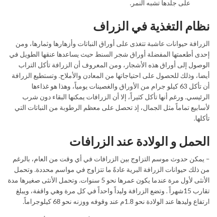
على جلدها تشبه النمر.
نظام التغذية في الزراف
الزرافة حيوانات عاشبة تتغذى على أوراق النباتات وأزهارها وثمارها، ومن
إحدى أطعمتها المفضلة أوراق شجر السنط حيث يساعدها عنقها الطويل في
الوصول إلى أوراق هذه الأشجار، ومن المعروف أن الزرافة تأكل التراب
أيضا، وذلك للحصول على احتياجاتها من المعادن والأملاح. وتستطيع الزرافة
أن تأكل 63 كيلو جرام من الأوراق والغصينات يومياً، وهذا هو غذاءها
الرئيسي. ورغم أنها تأكل كثيراً، إلا أن الزرافات يمكنها البقاء دون شرب
لأسابيع تماماً مثل الجمال، إذ تحصل على معظم الرطوبة من النباتات التي
تأكلها.
الحمل و الولادة عند الزرافات
– يمكن حدوث موسم التزاوج بين الزرافات في أي وقت من العام، بالرغم
من ذلك حيوانات الزرافة البرية عادةً ما تتزاوج في مواسم محددة. وتحمل
الأنثى لأول مرة عندما يكون عمرها نحو 5 سنوات. وتحمل الأنثى صغيرها مدة
تقارب 15شهراً . وتضع الزرافة وليداً واحداً في كل مرة وهي واقفة، ويبلغ
ارتفاع وليدها عند الولادة نحو 1.8م عند وقوفه ووزنه نحو 68 كيلوجراماً.