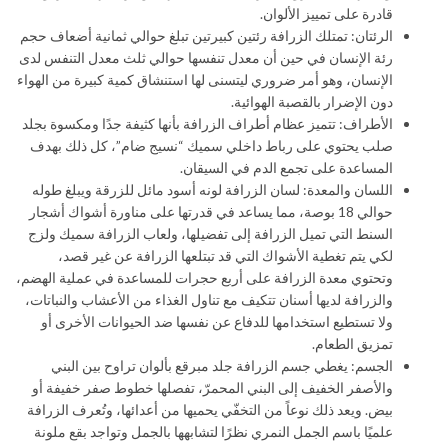
قادرة على تمييز الألوان.
الرئتان: تمتلك الزرافة رئتين كبيرتين تبلغ حوالي ثمانية أضعاف حجم
رئة الإنسان في حين أن معدل تنفسها حوالي ثلث معدل التنفس لدى
الإنسان، وهو أمر ضروري ليتسنى لها استنشاق كمية كبيرة من الهواء
دون الإضرار بالقصبة الهوائية.
الأطراف: تتميز عظام أطراف الزرافة بأنها كثيفة جدًا ومكسوة بجلد
صلب يحتوي على رباط داخلي سميك “نسيج ضام”، كل ذلك بهدف
المساعدة على تجمع الدم في السيقان.
اللسان والمعدة: لسان الزرافة لونه أسود مائل للزرقة ويبلغ طوله
حوالي 18 بوصة، مما يساعد في قدرتها على مناورة أشواك أشجار
السنط التي تميل الزرافة إلى تفضيلها، ولعاب الزرافة سميك ولزج
لكي يتم تغطية الأشواك التي قد تبتلعها الزرافة عن غير قصد،
وتحتوي معدة الزرافة على أربع حجرات للمساعدة في عملية الهضم،
والزرافة لديها أسنان تتكيف مع تناول الغذاء من الأعشاب والنباتات،
ولا تستطيع استخدامها للدفاع عن نفسها ضد الحيوانات الأخرى أو
تمزيق الطعام.
الجسم: يغطي جسم الزرافة جلد مبرقع بألوان تراوح بين البني
والأصفر الخفيف إلى البني المحمرّ، تفصلها خطوط صفر خفيفة أو
بيض. ويعد ذلك نوعاً من التخفّي يحميها من أعدائها، وتُعرف الزرافة
علميًا باسم الجمل النمري نظرًا لتشابهها بالجمل وتواجد بقع ملونة