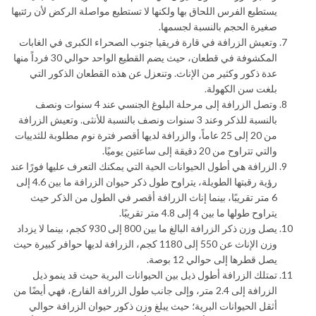
يستطيع الفرس اللحاق بها ولكنها لا تستطيع مواصلة الركض لأن رئتيها
صغيرة الحجم بالنسبة لجسمها.
وتعيش الزرافة في قارة فريقيا جنوب الصحراء الكبرى في الغابات
المكشوفة في قطعان، حيث يضم القطيع الواحد حوالي 30 فرداً منها
عدة ذكور وكثير من الإناث. وتنعزل عن هذه القطعان الذكور التي
بلغت سن الكهولة.
وتصل الزرافة إلى مرحلة البلوغ الجنسي عند 4 سنوات ونصف
بالنسبة للذكر وعند 3 سنوات ونصف بالنسبة للأنثى. وتعيش الزرافة
من 20 إلى 25 عاماً، والزرافة لديها أقصر فترة نوم مطلوبة للثدييات
والتي تتراوح من 20 دقيقة إلى ساعتين يوميًا.
الزرافة هي أطول الحيوانات الحية التي يمكنك التعرف عليها فورًا عند
رؤية رقبتها الطويلة، يتراوح طول ذكر حيوان الزرافة ما بين 4.6 إلى
6 متر تقريبًا، بينما إناث الزرافة أقصر في الطول من الذكر حيث
يتراوح طولها ما بين 4 إلى 4.8 متر تقريبًا.
يصل وزن ذكر الزرافة البالغ ما بين 800 إلى 930 كجم، بينما لا يزداد
وزن الإناث عن 550 إلى 1180 كجم، الزرافة لديها حوافر كبيرة حيث
يصل قطرها إلى حوالي 12 بوصة.
تمتلك الزرافة أطول ذيل بين الحيوانات البرية حيث قد ينمو ذيل
الزرافة إلى 2.4 متر، وإلى جانب طول الزرافة الفارع، فهي أيضًا من
أثقل الحيوانات البرية؛ حيث يبلغ وزن ذكور حيوان الزرافة حوالي