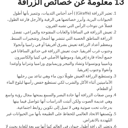
13 معلومة عن خصائص الزرافة
تعتبر الزرافة (Giraffe) ) أحد أجناس الثدييات، وتتميز بأنها أطول
الحيوانات البرية. وأبرز خصائصها هي الرقبة والأرجل فارعة الطول،
فضلاً عن نتوءات الرأس التي تشبه القرون.
تعيش الزرافة في السافانا والغابات المفتوحة والمراعي، تفضل
الزرافة المناطق الخصبة التي تنتشر بها أشجار وشجيرات السنط.
ومعظم أعداد الزرافة تعيش بشرق أفريقيا أو في زامبيا وأنجولا
وجنوب غرب أفريقيا. حيث تعيش الزرافة في حدائق السافانا في
جميع أنحاء قارة إفريقيا، وموطنها الأصلي في كينيا والكاميرون
وناميبيا وبوتسوانا وتشاد والنيجر وزيمبابوي وزامبيا وتنزانيا وأوغندا
وأنغولا وجنوب إفريقيا.
وتستطيع الزرافة العيش طويلًا دون ماء وهي تباعد بين رجليها
الأماميتين أثناء الأكل والشرب لكي تستطيع خفض رأسها لبلوغ الماء
أو الطعام.
ومن صفات الزرافة أنها حادة البصر والسمع يمنحها مجال رؤية واسع
وهي عديمة الصوت ولكن أثبتت الدراسات أنها تتواصل فيما بينها
بدرجات تحت صوتية وهي لا تميل إلى تكوين روابط اجتماعية.
ويُصنفها الاتحاد العالمي للحفاظ على الطبيعة بأنها من الحيوانات غير
المُهددة بالانقراض.
وتعتبر الزرافة أطول حيوان في العالم كما أنها سريعة للغاية بحيث لا