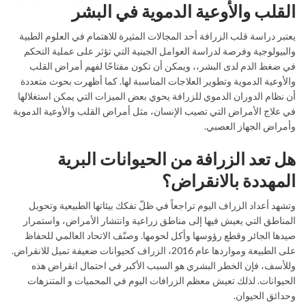
القلب والأوعية الدموية في البشر
يعتبر دراسة قلب الزرافة أحد المجالات المثيرة للاهتمام في العلوم الطبية
والبيولوجية وفرصة لدراسة العوامل الجينية التي تؤثر على عملية التحكم
في ضغط الدم لدى البشر،، ويمكن أن تكون مفتاحًا لفهم أمراض القلب
والأوعية الدموية وتطوير العلاجات المناسبة لها. كما أظهرت بحوث متعددة
أن نظام الدوران الدموي للزرافة يحوي بعض الميزات التي يمكن استغلالها
في علاج الأمراض التي تصيب الإنسان، مثل أمراض القلب والأوعية الدموية
وأمراض الجهاز العصبي.
هل تعد الزرافة من الحيوانات البرية
المهددة بالانقراض؟
وتشهد أعداد الزراف اليوم تراجعاً في ظلّ تفكك بيئاتها الطبيعية وتحويل
المناطق التي يعيش فيها إلى مناطق زراعية وانتشار الأمراض، واستمرار
صيدها الجائر وقطع رؤوسها وأكل لحومها. وصنّف الاتحاد العالمي للحفاظ
على الطبيعة ومواردها عام 2016، الزراف كحيوانات ضعيفة تميل للانقراض.
وللأسف، فإن الخطر البشري هو السبب الأكبر في احتمال انقراض هذه
الحيوانات. لذلك تعيش معظم الزرافات اليوم في المحميات و المتنزهات
وحدائق الحيوان.