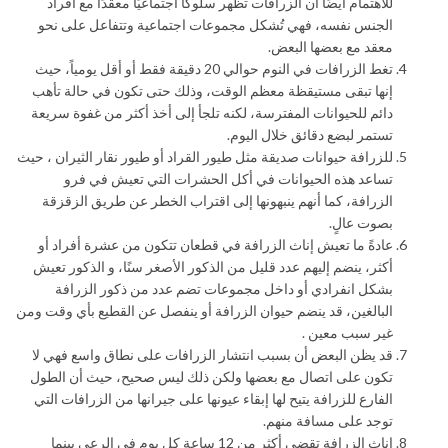
للاهتمام أيضًا أن الزرافات تظهر سلوكًا اجتماعيًا معقدًا مع أفراد
الجنس نفسه، فهي تُشكل مجموعات اجتماعية وتتفاعل على نحو
معقد مع بعضها البعض.
تغط الزرافات في النوم حوالي 20 دقيقة فقط أو أقل يومياً، حيث
إنها تبقى مستيقظة معظم الوقت، وذلك حتى تكون في حالة تأهب
دائم للحيوانات المفترسة، لكنه تلجأ إلى أخذ أكثر من غفوة سريعة
تستمر لبضع دقائق خلال اليوم.
للزرافة حيوانات صديقة مثل طيور القراد أو طيور نقار الثيران ، حيث
تساعد هذه الحيوانات في أكل الحشرات التي تعيش في فرو
الزرافة، كما أنهم ينبهونها إلى اقتراب الخطر عن طريق الزقزقة
بصوت عالٍ.
عادةً ما تعيش إناث الزرافة في قطعان تتكون من عشرة أفراد أو
أكثر، ينضم إليهم عدد قليل من الذكور الأصغر سنًا، و الذكور تعيش
بشكل انفرادي أو داخل مجموعات تضم عدد من ذكور الزرافة
البالغين، قد ينضم حيوان الزرافة أو ينفصل عن القطيع بأي وقت ومن
غير سبب معين .
قد يظن البعض أن بسبب انتشار الزرافات على نطاق واسع فهي لا
تكون على اتصال مع بعضها ولكن ذلك ليس صحيح، حيث أن الطول
الفارع للزرافة يتيح لها إبقاء عيونها على جيرانها من الزرافات التي
توجد على مسافة منهم.
إناث الزرافة تقضي أكثر من 12 ساعة كل يوم في الرعي بينما