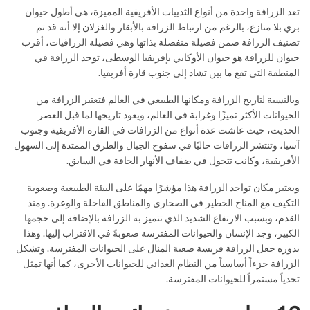
تعد الزرافة واحدة من أنواع الثدييات الأفريقية المميزة، هي أطول حيوان
بري بلا منازع، بالرغم من ارتباط الزرافة بالأبقار والغزلان إلا أنه قد تم
تصنيف الزرافة ضمن فصيلة منفصلة بذاتها وهي فصيلة الزرافيات، أقرب
حيوان للزرافة هو حيوان الأوكابي بإفريقيا الوسطى، توجد الزرافة في
المنطقة التي تقع ما بين تشاد إلى جنوب قارة أفريقيا.
وبالنسبة لتاريخ الزرافة ومكانها الطبيعي في العالم فتعتبر الزرافة من
الحيوانات الأكثر تميزًا وغرابة في العالم، ويعود تاريخها لما قبل العصر
الحديث، حيث عاشت عدة أنواع من الزرافات في القارة الأفريقية وجنوب
آسيا، وتنتشر الزرافات حاليًا في سفوح الجبال والطرق الممتدة إلى السهول
الأفريقية، وكانت تتجول في ضفاف الأنهار الجافة في السابق.
ويعتبر مكان تواجد الزرافة هذا مؤشرًا مهمًا على البيئة الطبيعية وصعوبة
التكيف مع المناخ الخطير في الصحاري والمناطق القاحلة والوعرة. ومنذ
القدم، وبسبب الارتفاع الشديد الذي تتميز به الزرافة بالإضافة إلى حجمها
الكبير، وجد الإنسان والحيوانات المفترسة صعوبةً في الاقتراب إليها. وهذا
بدوره جعل الزرافة فريسة صعبة المنال على الحيوانات المفترسة. وتشكل
الزرافة جزءاً أساسياً من النظام الغذائي للحيوانات الأخرى، كما أنها تمثل
تحدياً مستمراً للحيوانات المفترسة.