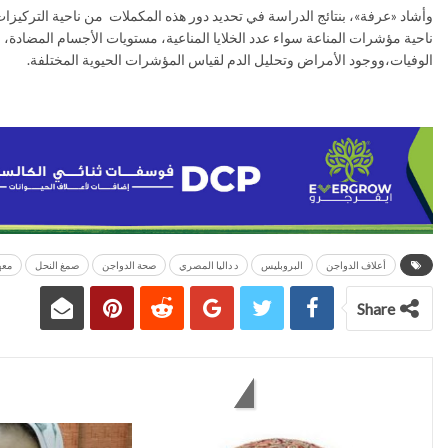
وأشاد «عرفة»، بنتائج الدراسة في تحديد دور هذه المكملات من ناحية التركيزا
ناحية مؤشرات المناعة سواء عدد الخلايا المناعية، مستويات الأجسام المضادة
الوفيات،ووجود الأمراض وتحليل الدم لقياس المؤشرات الحيوية المختلفة.
أعلاف الدواجن
البروبليس
د داليا المصري
صحة الدواجن
صمغ النحل
معه
Share
You might also like