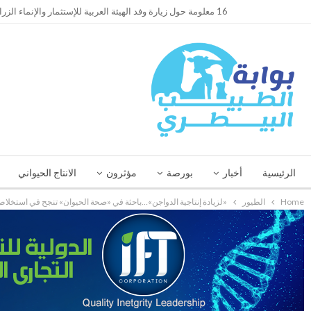
TRENDING
16 معلومة حول زيارة وفد الهيئة العربية للإستثمار والإنماء الزراعي إلي السعودية
الرئيسية
أخبار
بورصة
مؤثرون
الانتاج الحيواني
Home
الطيور
«لزيادة إنتاجية الدواجن»…باحثة في «صحة الحيوان» تنجح في استخلاص