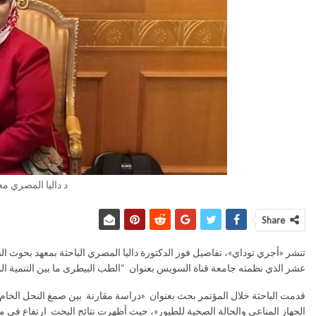
د داليا المصري م
Share
تنشر «أجري توداي»، تفاصيل فوز الدكتورة داليا المصري الباحثة بمعهد بحوث 
عشر الذي نظمته جامعة قناة السويس بعنوان “الطب البيطرى ما بين التنمية المس
قدمت الباحثة خلال المؤتمر بحث بعنوان «دراسة مقارنة بين صمغ النحل الخام 
الجهاز المناعي والحالة الصحية للطيور»، حيث أظهرت نتائج البحث ارتفاع في م