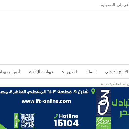
الانتاج الداجني
أسماك
الطيور
حيوانات أليفة
أدوية ومبيدا
 إضافة علفية جديدة