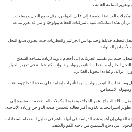
تعزيز المناعة العامة .
لمكملات الغذائية الطبيعية إلى علف الدواجن، مثل صمغ النحل ومستحلب
لي أن هذه المكملات غنية بالمركبات الفعالة بيولوجيًا والتي قد تعزز مناعة
لنحل لتغطية خلاياها وحمايتها من الجراثيم والفطريات حيث يحتوي صمغ النحل
الأحماض الفينولية.
نحل، حيث يتم تقسيم الجزيئات إلى أحجام نانوية لزيادة مساحة السطح
ل الخام أو مستحلب النانو بروبوليس»، وإنه أكثر فعالية في تعزيز الجهاز
ن الزائد، وكفاءة التحويل الغذائي.
 ومستحلب النانو بروبوليس لهما تأثيرات إيجابية على صحة الدجاج ومناعته،
 وسهولة الامتصاص.
ل مثل سلالة الدجاج، عمر الدجاج، ونوعية المكملات المستخدمة، مشيرة إلي
طوير استراتيجيات تغذوية أكثر فعالية لتحسين صحة الدواجن وزيادة الإنتاجية.
 الحيوان إن أهمية هذه الدراسة في أنها تساهم في تقليل استخدام المضادات
لتحويل في دجاج التسمين من ناحية الكم والكيف.