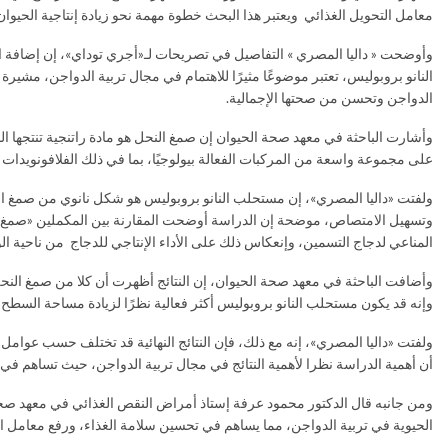
معامل التحويل الغذائي ويعتبر هذا البحث خطوة مهمة نحو زيادة إنتاجية الحيوان و
وأوضحت « داليا المصري » التفاصيل في تصريحات لـ«أجري توداي»، إن إضافة ا
النانو بروبوليس، تعتبر موضوعًا مثيرًا للاهتمام في مجال تربية الدواجن، مشيرة إ
الدواجن وتحسن من صحتها الإجمالية.
وأشارت الباحثة في معهد صحة الحيوان إن صمغ النحل هو مادة راتنجية تنتجها ا
على مجموعة واسعة من المركبات الفعالة بيولوجيًا، بما في ذلك الفلافونويدات و
ولفتت «داليا المصري»، إن مستحلب النانو بروبوليس هو شكل نانوي من صمغ ال
وتسهيل الامتصاص، موضحة إن الدراسة أوضحت المقارنة بين المكملين «صمغ النح
المناعي لدجاج التسمين، وإنعكاس ذلك على الأداء الإنتاجي للدجاج من ناحية الوز
وأضافت الباحثة في معهد صحة الحيوان، إن النتائج أظهرت أن كلا من صمغ النحل
وإنه قد يكون مستحلب النانو بروبوليس أكثر فعالية نظرًا لزيادة مساحة السطح
ولفتت «داليا المصري»، إنه مع ذلك، فإن النتائج النهائية قد تختلف حسب عوام
أن أهمية الدراسة نظرا لأهمية النتائج في مجال تربية الدواجن، حيث تساهم في ت
ومن جانبه قال الدكتور محمود عرفة إستاذ أمراض النقص الغذائي في معهد صحة
الحيوية في تربية الدواجن، مما يساهم في تحسين سلامة الغذاء، ورفع معامل ا