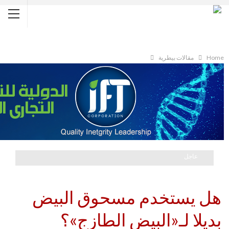
Home
مقالات بيطرية
عاجل
هل يستخدم مسحوق البيض
بديلا لـ«البيض الطازج»؟