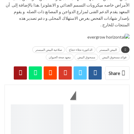
الأمراض خاصه ميكروبات التسمم الغذائي و الانفلونزا .هذا بالإضافة إلى أن
المعهد يقدم الدعم الفنى لمزارع الدواجن و المصانع ذات الصله و يقوم
بإصدار شهادات الفحص بغرض الاستهلاك المحلى و دعم تصدير هذه
المنتجات للخارج .
البيض المبستر
الدكتورة نجلاء حجاج
صلاحية البيض المبستر
فوائد مسحوق البيض
مسحوق البيض
معهد صحة الحيوان
Share
You might also like