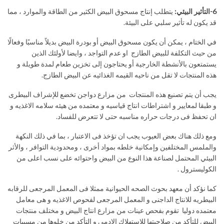
6-التأثير البيئي:
يتطلب إنتاج مسحوق البيض الكثير من الطاقة والموارد ، مما
قد يكون له تأثير سلبي على البيئة.
في الختام ، يمكن أن يكون مسحوق البيض أو بودرة البيض بديلاً مناسبًا وفعالًا
من حيث التكلفة للبيض الطازج او عدم التواجد ، وايضا لأولئك الذين
يستمتعون بالأنشطة الخارجية أو يحتاجون إلى تخزين طعام لمدة طويلة و
هذه المنتجات لا تقل من ناحيه القيمه الغذائيه عن البيض الطازج.
يجب أن يتم تصنيع هذه المنتجات من مزارع دواجن تخضع للإشراف البيطرى
و طبقا لمعايير و اشتراطات انتاج قياسيه و معتمده من هيئه سلامه الاغذيه و
ان تحفظ فى درجات حراره مناسبه حتى لا تتعرض للفساد.
ومع ذلك هناك بعض العيوب يجب ان تؤخذ فى الاعتبار ، بما في ذلك النكهة
والملمس المختلفين وإمكانية خلطه بمواد أخرى ، ومحدودية التوافر ، والأثر
البيئي المحتمل لصناعة هذا النوع من البيض واحتوائه على نسب اعلى من
الكوليسترول .
كما نؤكد أن معهد بحوث الصحه الحيوانية ممثلا فى المعمل المرجعى للرقابه
البيطريه للانتاج الداجنى و المعمل المرجعى لفحوص الاغذيه و هى معامل
معتمده دوليا تقوم بفحص عينات من مزارع انتاج البيض و مختلف منتجات
البيض للتأكد من صلاحيتها للاستهلاك الادمى و التأكد من خلوها من مسببات