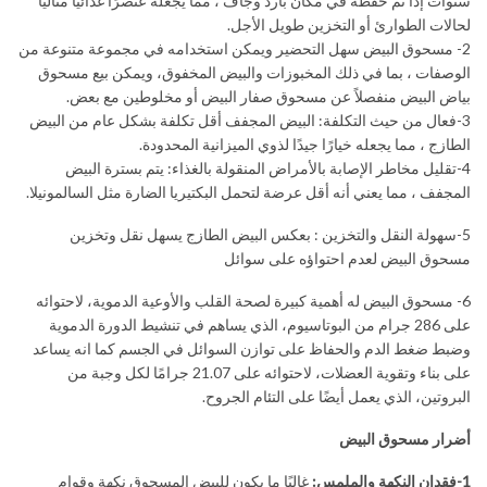
سنوات إذا تم حفظه في مكان بارد وجاف ، مما يجعله عنصرًا غذائيًا مثاليًا
لحالات الطوارئ أو التخزين طويل الأجل.
2- مسحوق البيض سهل التحضير ويمكن استخدامه في مجموعة متنوعة من
الوصفات ، بما في ذلك المخبوزات والبيض المخفوق، ويمكن بيع مسحوق
بياض البيض منفصلاً عن مسحوق صفار البيض أو مخلوطين مع بعض.
3-فعال من حيث التكلفة: البيض المجفف أقل تكلفة بشكل عام من البيض
الطازج ، مما يجعله خيارًا جيدًا لذوي الميزانية المحدودة.
4-تقليل مخاطر الإصابة بالأمراض المنقولة بالغذاء: يتم بسترة البيض
المجفف ، مما يعني أنه أقل عرضة لتحمل البكتيريا الضارة مثل السالمونيلا.
5-سهولة النقل والتخزين : بعكس البيض الطازج يسهل نقل وتخزين
مسحوق البيض لعدم احتواؤه على سوائل
6- مسحوق البيض له أهمية كبيرة لصحة القلب والأوعية الدموية، لاحتوائه
على 286 جرام من البوتاسيوم، الذي يساهم في تنشيط الدورة الدموية
وضبط ضغط الدم والحفاظ على توازن السوائل في الجسم كما انه يساعد
على بناء وتقوية العضلات، لاحتوائه على 21.07 جرامًا لكل وجبة من
البروتين، الذي يعمل أيضًا على التئام الجروح.
أضرار مسحوق البيض
1-فقدان النكهة والملمس:
غالبًا ما يكون للبيض المسحوق نكهة وقوام