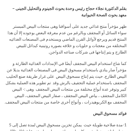
بقلم الدكتورة نجلاء حجاج رئيس وحدة بحوث الجينوم والتحليل الجينى –
معهد بحوث الصحة الحيوانبة
ظهر مؤخراً منتج غذائي جديد على أسواقنا وهى منتجات البيض المبستر
سواء السائل أو المجفف وبالرغم من عدم معرفة البعض بوجوده إلا أن هذا
المنتج قديم ويرجع لأوائل القرن الماضي ويستخدم فى المصنعات الغذائيه
المختلفه من معجنات و حلويات و خلافه بصوره روتينية كبدائل للبيض
الطازج و يتم إنتاجها فى شركات صناعه الدواجن.
كما شاع استخدام البيض المجفف أيضًا في الإمدادات الغذائية الطارئة و
مؤخراً صار ينادي باستخدام مسحوق البيض فى المصنعات الغذائية بديلا عن
البيض الطازج. حيث يتم إنتاج مسحوق البيض على غرار طريقة صنع الحليب
المجفف باستخدام عملية التجفيف بالرش وقد تم تطوير هذه العملية بشكل
كبير وتوفر عدة أنواع مختلفة من منتجات البيض المجفف وهى :- البيض
الكامل المجفف ، بياض البيض المجفف ، صفار البيض المجفف، البيض
المجفف مع الكربوهيدرات ، وأنواع أخرى خاصة من منتجات البيض المجفف.
فوائد مسحوق البيض
1-مدة صلاحية طويلة حيث يمكن تخزين مسحوق البيض لمدة تصل إلى 5