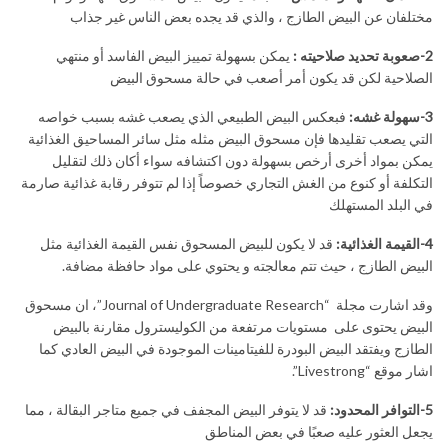
مختلفان عن البيض الطازج ، والذي قد يجده بعض الناس غير جذاب
2-صعوبة تحديد صلاحيته :
يمكن بسهولة تمييز البيض الفاسد أو منتهي
الصلاحية لكن قد يكون أمر أصعب في حالة مسحوق البيض
3-سهولة غشه:
فبعكس البيض الطبيعي الذي يصعب غشه بسبب خواصه
التي يصعب تقليدها فإن مسحوق البيض مثله مثل سائر المساحيق الغذائية
يمكن بمواد أخرى أرخص بسهولة دون اكتشافه سواء أكان ذلك لتقليل
التكلفة أو كنوع من الغش التجاري خصوصاً إذا لم تتوفر رقابة غذائية صارمة
في البلد المستهلك
4-القيمة الغذائية:
قد لا يكون للبيض المسحوق نفس القيمة الغذائية مثل
البيض الطازج ، حيث تتم معالجته و يحتوي على مواد حافظة مضافة.
وقد اشارت مجلة “Journal of Undergraduate Research”، ان مسحوق
البيض يحتوى على مستويات مرتفعة من الكوليسترول مقارنة بالبيض
الطازج ويفتقد البيض البودرة للفيتامينات الموجودة في البيض العادي كما
اشار موقع “Livestrong”.
5-التوافر المحدود:
قد لا يتوفر البيض المجفف في جميع متاجر البقالة ، مما
يجعل العثور عليه صعبًا في بعض المناطق