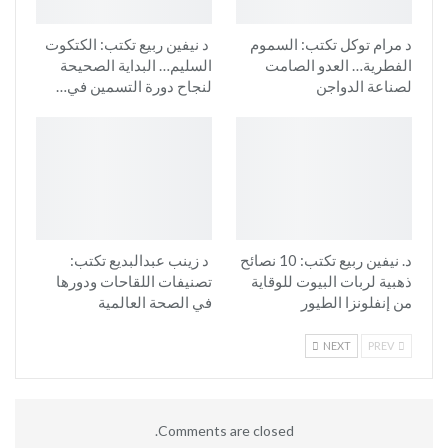
د مرام توكل تكتب: السموم
د نيفين ربيع تكتب: الكتكوت
الفطرية… العدو الصامت
السليم… البداية الصحيحة
لصناعة الدواجن
لنجاح دورة التسمين في…
د. نيفين ربيع تكتب: 10 نصائح
د زينب عبدالبديع تكتب:
ذهبية لربات البيوت للوقاية
تصنيفات اللقاحات ودورها
من إنفلونزا الطيور
في الصحة العالمية
NEXT
PREV
Comments are closed.