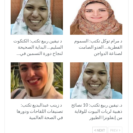
د مرام توكل تكتب: السموم
د نيفين ربيع تكتب: الكتكوت
الفطرية… العدو الصامت
السليم… البداية الصحيحة
لصناعة الدواجن
لنجاح دورة التسمين في…
د. نيفين ربيع تكتب: 10 نصائح
د زينب عبدالبديع تكتب:
ذهبية لربات البيوت للوقاية
تصنيفات اللقاحات ودورها
من إنفلونزا الطيور
في الصحة العالمية
NEXT
PREV