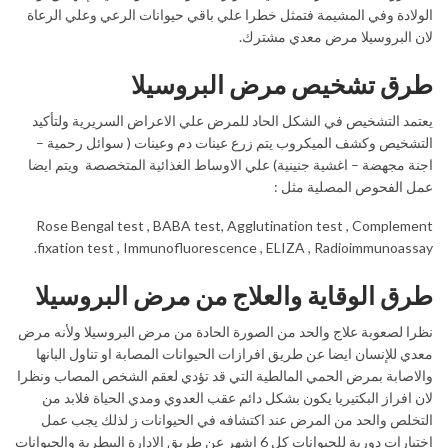
الولادة وفي المشيمة فتمثل خطرا علي باقي حيوانات الرعي وعلي الرعاة
لان البروسيلا مرض معدي مشترك.
طرق تشخيص مرض البروسيلا
يعتمد التشخيص في الشكل الحاد للمرض علي الاعراض السريرية ولتأكيد
التشخيص وكشف الميكروب يتم زرع عينات دم وعينات ( سوائل رحمية –
اجنة مجهضة – اغشية جنينية) علي الاوساط الغذائية المتخصصة ويتم ايضا
عمل الفحوص المصلية مثل :
Rose Bengal test , BABA test, Agglutination test , Complement
fixation test , Immunofluorescence , ELIZA , Radioimmunoassay.
طرق الوقاية والعلاج من مرض البروسيلا
نظرا لصعوبة علاج والحد من الصورة الحادة من مرض البروسيلا ولأنه مرض
معدي للإنسان ايضا عن طريق افرازات الحيوانات المصابة او تناول البانها
والاصابة بمرض الحمي المالطية التي قد تؤدي لعقم الشخص المصاب ونظرا
لان افراز البكتيريا يكون بشكل دائم عقب العدوي ومدي الحياة فلابد من
التخلص والحد من المرض عند اكتشافه في الحيوانات ز لذلك يجب عمل
اختبارات دورية للحيوانات كل 6 اشهر عن طريق الادارة البيطرية والحيوانات