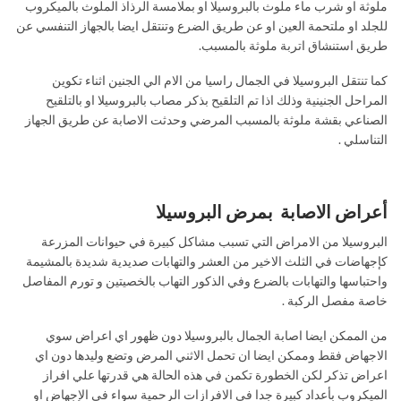
ملوثة او شرب ماء ملوث بالبروسيلا او بملامسة الرذاذ الملوث بالميكروب
للجلد او ملتحمة العين او عن طريق الضرع وتنتقل ايضا بالجهاز التنفسي عن
طريق استنشاق اتربة ملوثة بالمسبب.
كما تنتقل البروسيلا في الجمال راسيا من الام الي الجنين اثناء تكوين
المراحل الجنينية وذلك اذا تم التلقيح بذكر مصاب بالبروسيلا او بالتلقيح
الصناعي بقشة ملوثة بالمسبب المرضي وحدثت الاصابة عن طريق الجهاز
التناسلي .
أعراض الاصابة بمرض البروسيلا
البروسيلا من الامراض التي تسبب مشاكل كبيرة في حيوانات المزرعة
كإجهاضات في الثلث الاخير من العشر والتهابات صديدية شديدة بالمشيمة
واحتباسها والتهابات بالضرع وفي الذكور التهاب بالخصيتين و تورم المفاصل
خاصة مفصل الركبة .
من الممكن ايضا اصابة الجمال بالبروسيلا دون ظهور اي اعراض سوي
الاجهاض فقط وممكن ايضا ان تحمل الاثني المرض وتضع وليدها دون اي
اعراض تذكر لكن الخطورة تكمن في هذه الحالة هي قدرتها علي افراز
الميكروب بأعداد كبيرة جدا في الافرازات الرحمية سواء في الإجهاض او