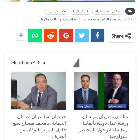
الدكتور محمد مصباح
الميكوبلازما
حكايات بيطرية
حكايات بيطرية مع الدكتور محمد مصباح
مخاطر ميكروب الميكوبلازما
Share
You might also like
More From Author
عالمان مصريان يترأسان
جرعتان أساسيتان لضمان
ورشة عمل دولية بألمانيا
الحماية.. د محمد مصباح يضع
برعاية الناتو حول المخاطر
حلول للمربين للوقاية من
البيولوجية
العترة…