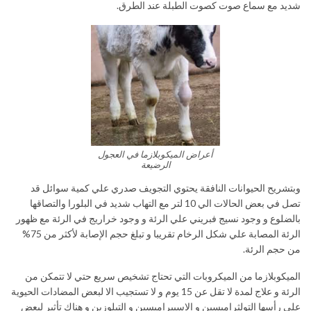
شديد مع سماع صوت كصوت الطبلة عند الطرق.
أعراض الميكوبلازما في العجول
الرضيعة
وبتشريح الحيوانات النافقة يحتوي التجويف صدري علي كمية سوائل قد
تصل في بعض الحالات الي 10 لتر مع التهاب شديد في البلورا والتصاقها
بالضلوع و وجود نسيج فبريني علي الرئة و وجود خراريج في الرئة مع ظهور
الرئة المصابة علي شكل الرخام تقريبا و تبلغ حجم الإصابة لأكثر من 75%
من حجم الرئة.
الميكوبلازما من الميكروبات التي تحتاج تشخيص سريع حتي لا تتمكن من
الرئة و علاج لمدة لا تقل عن 15 يوم و لا تستجيب الا لبعض المضادات الحيوية
علي رأسها التولثراميسين و الاسبيراميسين و التيلوزين و هناك تأثير لبعض