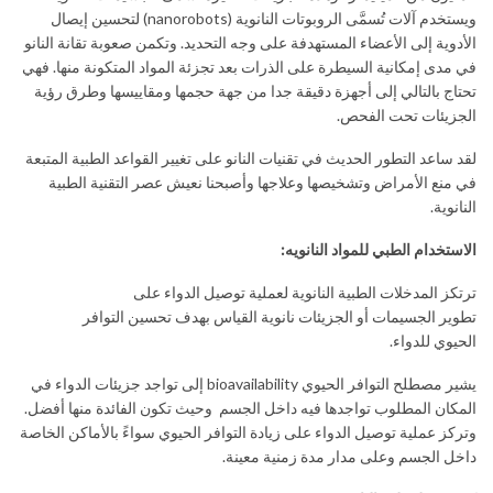
ويستخدم آلات تُسمَّى الروبوتات النانوية (nanorobots) لتحسين إيصال
الأدوية إلى الأعضاء المستهدفة على وجه التحديد. وتكمن صعوبة تقانة النانو
في مدى إمكانية السيطرة على الذرات بعد تجزئة المواد المتكونة منها. فهي
تحتاج بالتالي إلى أجهزة دقيقة جدا من جهة حجمها ومقاييسها وطرق رؤية
الجزيئات تحت الفحص.
لقد ساعد التطور الحديث في تقنيات النانو على تغيير القواعد الطبية المتبعة
في منع الأمراض وتشخيصها وعلاجها وأصبحنا نعيش عصر التقنية الطبية
النانوية.
الاستخدام الطبي للمواد النانويه:
ترتكز المدخلات الطبية النانوية لعملية توصيل الدواء على
تطوير الجسيمات أو الجزيئات نانوية القياس بهدف تحسين التوافر
الحيوي للدواء.
يشير مصطلح التوافر الحيوي bioavailability إلى تواجد جزيئات الدواء في
المكان المطلوب تواجدها فيه داخل الجسم وحيث تكون الفائدة منها أفضل.
وتركز عملية توصيل الدواء على زيادة التوافر الحيوي سواءً بالأماكن الخاصة
داخل الجسم وعلى مدار مدة زمنية معينة.