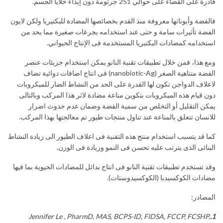
قادرة على القضاء على حوالي 251 جرثومة دون إيذاء خلايا الجسم.
فالفضة وأيوناتها معروفة منذ القدم بخصائصها المضادة للبكتيريا ولكن لايون
الفضة تأثيرات سامة و حتى عند استخدامه بجرعات صغيرة مما يحد من
استخدامه كمضادات البكتيريا المستخدمة فى الإنتاج الحيواني.
ومع هذا، فمن خلال تطبيقات تقنية النانو يمكن استخدام جزيئات عنصر
الفضة متناهية الصغر (nanobiotic-Ag) فى انتاج اضافات دوائية تضاف
لاعلاف الدواجن تكون لها القدرة على الحد من النشاط الضار للميكروبات
دون قيام هذه الميكروبات بتكوين مناعة مضادة لاثر هذا المركب وبالتالى
يمكن التقليل أو التخلص من سمية الفضة وضمان عدم حدوث اضرار
للانسان تتعلق بالمناعة عند تناول منتجات طيور تم معالجتها بهذا المركب.
كما قد يتسبب استخدام منتج هذه التقنية فى اعلاف الطيور الى زيادة النشاط
البنائى الذى يترتب عليه تحسن فى النمو وزيادة فى الوزن.
وقد تستخدم تطبيقات تقنية النانو فى انتاج بدائل للمضادات الحيوية بما فيها
مضادات الكوكسيديا (الكوكسيدوستات).
المصادر:
Jennifer Le
, PharmD, MAS, BCPS-ID, FIDSA, FCCP, FCSHP,
.
1