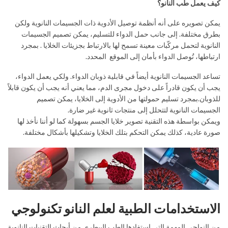
كيف يعمل طب النانو؟
يمكن تصويره على أنه أنظمة توصيل الأدوية ذات الجسيمات النانوية ولكن
بطرق مختلفة. إلى جانب حمل الدواء للتسليم، يمكن تصميم الجسيمات
النانوية لتحمل مركّبات معينة تسمح لها بالارتباط بجزيئات الخلايا . بمجرد
ارتباطها، تُوصل الدواء بأمان إلى الموقع المحدد.
تساعد الجسيمات النانوية أيضاً في قابلية ذوبان الدواء. ولكي يعمل الدواء،
يجب أن يكون قادراً على دخول مجرى الدم، مما يعني أنه يجب أن يكون قابلاً
للذوبان.بمجرد تسليم حمولتها من الأدوية إلى الخلايا، يمكن تصميم
الجسيمات النانوية لتتحلل إلى منتجات ثانوية غير ضارة.
ويمكن بواسطة هذه التقنية تصوير خلايا الجسم بسهولة كما لو أننا نأخذ لها
صورة عادية، كذلك يمكن التحكم بتلك الخلايا وتشكيلها بأشكال مختلفة.
الاستخدامات الطبية لعلم النانو تكنولوجي
من النواحي المهمة التي استفادها الطب البيطري من أبحاث التقنيات النانوية