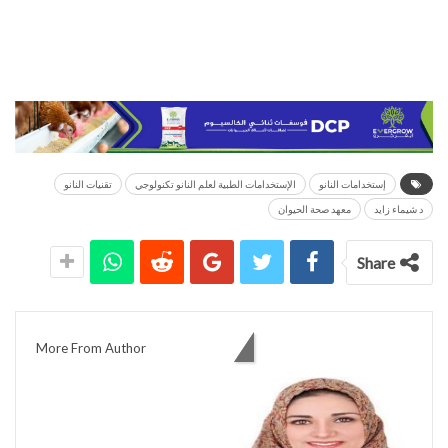
إستخدامات النانو
الإستخدامات الطبية لعلم النانو تكنولوجي
تقنيات النانو
د شيماء زايد
معهد صحة الحيوان
Share
You might also like
More From Author