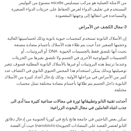
من الامثلة العملية هو مركب ميسليس micelle مصنوع من البوليمر
المستخدم في تغليف الدواء لغرض الحفاظ على جزيئات الدواء الصغيرة
والمساعدة في انتقالها إلى وجهتها المقصودة
3-مجال الكشف عن الأمراض
إن الأسلاك النانوية تستخدم كمجسات حيوية نانوية وذلك لحساسيتها العالية
وحجمها الصغير جداً حيث يتم طلاء هذه الأسلاك بأجسام مضادة مصنعة
بحيث أنها تلتصق فقط بالجسيمات الحيوية DNA أو البروتينات، أو
الجسيمات البيولوجية الأخرى في الجسم ولا تلتصق بغيرها من الجزيئات
وعندما ترتبط هذه البروتينات أو غيرها بالأسلاك النانوية المطلية فسوف تتغير
توصيليتها وبذلك يمكن استخدام هذا المجس الحيوي النانوي في اكتشاف عدد
كبير من الأمراض في مراحلها الأولية ، وذلك بإدخال أعداد كبيرة من الأسلاك
النانوية داخل الجسم يتم طلائها بأجسام مضادة مختلفة تمثل مجسات
مختلفة.
أحدثت تقنية النانو وتطبيقاتها ثورة في مجالات صناعية كثيرة مما أدى الى
جذب انتباه العاملين في مجال البحوث الزراعية:
تمكن بعض الباحثين في جامعة هانج يانج في كوريا الجنوبية من إدخال دقائق
النانو لعنصر الفضة على المضادات الحيوية(nanobiotics) حيث أن الفضة