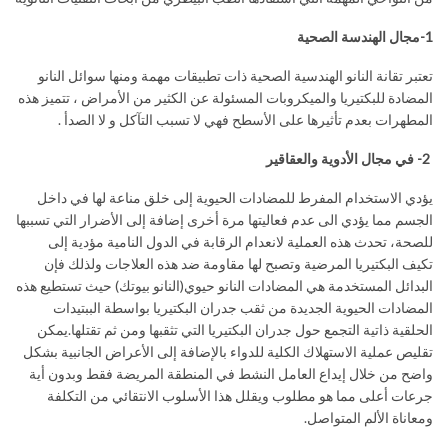
1-مجال الهندسة الصحية
تعتبر تقانة النانو الهندسية الصحية ذات تطبيقات مهمة ومنها سوائل النانو
المضادة للبكتيريا والميكروبات المسئولة عن الكثير من الأمراض ، تتميز هذه
المطهرات بعدم تأثيرها على الأسطح فهي لا تسبب التآكل و لا الصدأ .
2- في مجال الأدوية والعقاقير
يؤدي الاستخدام المفرط للمضادات الحيوية إلى خلق مناعة لها في داخل
الجسم مما يؤدي الى عدم فعاليتها مرة أخرى إضافة إلى الأضرار التي تسببها
للصحة، تحدث هذه العملية لانعدام الرقابة في الدول النامية مؤدية إلى
تكيف البكتيريا المرضية وتصبح لها مقاومة ضد هذه العلاجات ولذلك فإن
البدائل المستخدمة هي المضادات النانو حيوي(النانو بيوتك) حيث تستطيع هذه
المضادات الحيوية الجديدة من ثقب جدران البكتيريا بواسطة الببتيدات
الحلقية ذاتية التجمع حول جدران البكتيريا التي تثقبها ومن ثم تقتلها.يمكن
تقليص عملية الاستهلاك الكلية للدواء بالإضافة إلى الأعراض الجانبية بشكل
واضح من خلال إيداع العامل النشط في المنطقة المريضة فقط وبدون أية
جرعات أعلى مما هو مطلوب ويقلل هذا الأسلوب الانتقائي من التكلفة
ومعاناة الألم المتواصل.