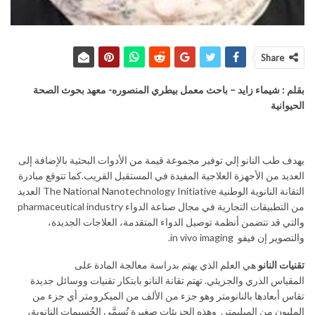
Share
بقلم : شيماء زايد – باحث معمل بيطري المنصوره- معهد بحوث الصحة
الحيوانية
يهدف طب النانو إلي توفير مجموعة قيمة من الأدوات البحثية بالإضافة إلى
العديد من الأجهزة العلاجية المفيدة في المستقبل القريب.كما تتوقع مبادرة
التقانة النانوية الوطنية The National Nanotechnology Initiative العديد
من التطبيقات التجارية في مجال صناعة الدواء pharmaceutical industry
والتي قد تتضمن أنظمة توصيل الدواء المتقدمة، العلاجات الجديدة،
والتصوير إن فيفو in vivo imaging.
تقنيات النانو
هي العلم الذي يهتم بدراسة معالجة المادة على
المقياس الذري والجزيئي. تهتم تقانة النانو بابتكار تقنيات ووسائل جديدة
تقاس أبعادها بالنانومتر وهو جزء من الألف من الميكرومتر أي جزء من
المليون من الميليمتر. وهذه الجزيئات صغيرة تُسمَّى الجُسيمات النانوية،