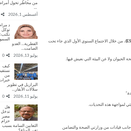
من مخاطر تحول أمرا
…
أغسطس 1, 2026
د مرام
توكل
تكتب:
السمو
، من خلال الاجتماع السنوي الأول الذي جاء تحت
الفطرية… العدو
الصامت…
يوليو 13, 2026
0
الحيوان ولا عن البيئة التي نعيش فيها.
كيف
نستفيد
من
خبرات
البرازيل في تطوير
سلالات الأبقار…
ة.”
يوليو 11, 2026
0
ئي لمواجهة هذه التحديات.
هل
تدخل
مصر
حزام
الثعابين السامة بسبب
جانب قيادات من وزارتي الصحة والتضامن
تغير المناخ؟…