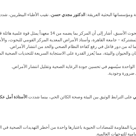
ة ومؤسساتها البحثية العريقة:
الدكتور مجدي حسن
، نقيب الأطباء البيطريين، شد
 يضمه من 14 معهداً يمثل قوة علمية هائلة قادرة على خدمة الصحة والاقتصاد الوطني.
لمشتركة – جامعة القاهرة، وأستاذ الأمراض المعدية المركز القومي للبحوث، والأ
ما له من دور فاعل في رفع كفاءة النظام الصحي والحد من انتشار الأمراض.
ان والحيوان والبيئة، مما يُعزز القدرة على الاستجابة السريعة للتحديات الصحية ا
لواحدة سيُسهم في تحسين جودة الرعاية الصحية وتقليل انتشار الأمراض.
 ضرورة وجودية.
ي
على الترابط الوثيق بين البيئة وصحة الكائن الحي، بينما شددت
الأستاذة أمل عك
تيريا المقاومة للمضادات الحيوية باعتبارها واحدة من أخطر التهديدات الصحية في ال
امية للتوجهات العالمية.