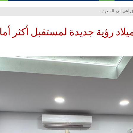
اد رؤية جديدة لمستقبل أكثر أمانً