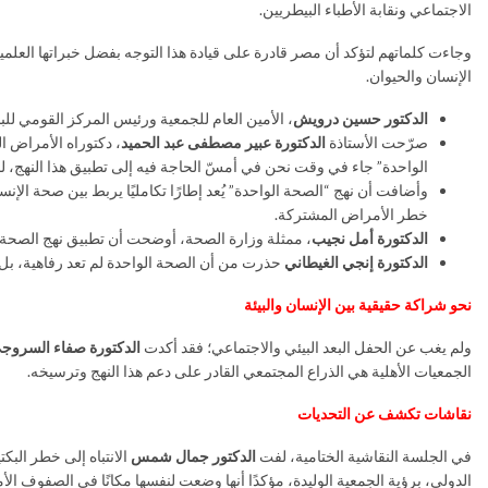
الاجتماعي ونقابة الأطباء البيطريين.
وجاءت كلماتهم لتؤكد أن مصر قادرة على قيادة هذا التوجه بفضل خبراتها العلمي
الإنسان والحيوان.
الدكتور حسين درويش
، الأمين العام للجمعية ورئيس المركز القومي للبحوث الأسبق، أشار إلى أن المركز بما
صرّحت الأستاذة
الدكتورة عبير مصطفى عبد الحميد
، دكتوراه الأمراض ا
الواحدة” جاء في وقت نحن في أمسّ الحاجة فيه إلى تطبيق هذا النهج، ل
وأضافت أن نهج “الصحة الواحدة” يُعد إطارًا تكامليًا يربط بين صحة الإنس
خطر الأمراض المشتركة.
الدكتورة أمل نجيب
، ممثلة وزارة الصحة، أوضحت أن تطبيق نهج الصحة ا
الدكتورة إنجي الغيطاني
حذرت من أن الصحة الواحدة لم تعد رفاهية، بل
نحو شراكة حقيقية بين الإنسان والبيئة
ولم يغب عن الحفل البعد البيئي والاجتماعي؛ فقد أكدت
الدكتورة صفاء السروج
الجمعيات الأهلية هي الذراع المجتمعي القادر على دعم هذا النهج وترسيخه.
نقاشات تكشف عن التحديات
في الجلسة النقاشية الختامية، لفت
الدكتور جمال شمس
الانتباه إلى خطر البك
الدولي، برؤية الجمعية الوليدة، مؤكدًا أنها وضعت لنفسها مكانًا في الصفوف الأم