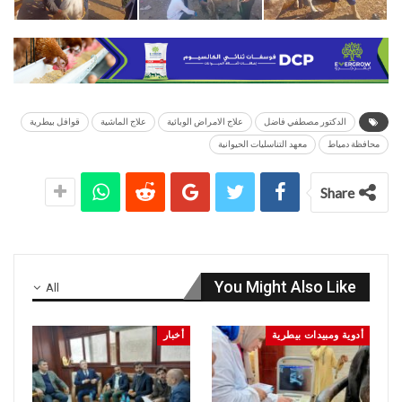
الدكتور مصطفي فاضل
علاج الامراض الوبائية
علاج الماشية
قوافل بيطرية
محافظة دمياط
معهد التناسليات الحيوانية
Share
You Might Also Like
All
أدوية ومبيدات بيطرية
أخبار