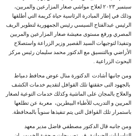
سبتمبر ٢٠٢٣ لعلاج مواشي صغار المزارعين والمربين،
وذلك في إطار المبادرة الرئاسية حياة كريمة التي أطلقها
الرئيس عبدالفتاح السيسي رئيس الجمهورية لتطوير الريف
المصري ورفع مستوى معيشة صغار المزارعين والمربين
وتنفيذا لتوجيهات السيد القصير وزير الزراعة واستصلاح
الأراضي وبالتنسيق مع الدكتور محمد سليمان رئيس مركز
البحوث الزراعية .
ومن جانبها أشادت الدكتورة منال عوض محافظ دمياط
بالجهود التى حققتها تلك القوافل لتقديم خدمات الكشف
والعلاج بالمجان على الماشية وكذلك خدمات التوعية لصغار
المريين و التدريب للأطباء البيطرين، معربة عن تطلعها
باستمرار تلك القوافل التى يتم تنفيذها سنوياً بالمحافظة.
ومن جانبه قال الدكتور مصطفي فاضل مدير معهد
التناسليات الحيوانية، في تصريحات صحفية الخميس إن