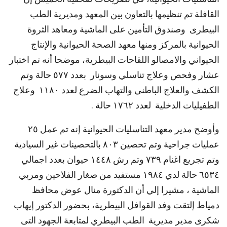
القافلة تم تنظيمها بالتعاون بين المعهد ومديرية الطب
البيطرى وصندوق التأمين على الماشية ومعاهد الثروة
الحيوانية بالمركز ومنها معهد الصحة الحيوانية والإنتاج
الحيواني والامصالو اللقاحات البيطرية، موضحا أنه تم اختبار
عشار وفحص وعلاج تناسلي وسونار بعدد ٥٧٧ حالة وتم
الكشف والعلاج الباطني والتهاب الضرع لعدد ١١٨٠ وعلاج
الطفيليات الدخلية لعدد ١٧٦٢ حالة .
وأوضح مدير معهد التناسليات الحيوانية إنه تم عمل ٢٥
عمليات جراحية وتم تحصين ٨٠٣ بالتحصينات غير السيادية
وتم تجريع اغنام ٧٣٩ وتم رش ١٤٤٨ حيوان بعدد اجمالي
٦٥٣٤ حالة لدي ١٩٨٤ مستفيد من صغار الفلاحين ومربي
الماشية ، مشيرا إلي أن الدكتورة منال عوض محافظ
دمياط إلتقت وفد القوافل البيطرية، بحضور الدكتور إيهاب
شكرى مدير مديرية الطب البيطري لمتابعة الجهود التى