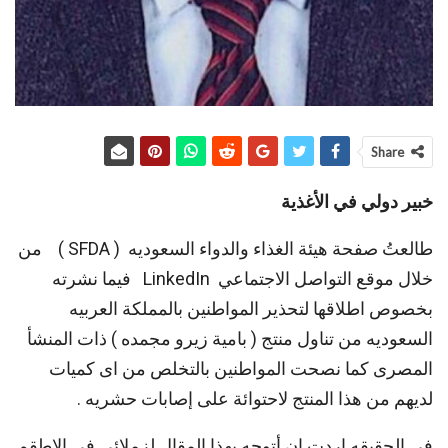
Share
خبير دولي في الأغذية
طالعتُ صفحة هيئة الغذاء والدواء السعوديه ( SFDA ) من
خلال موقع التواصل الاجتماعي LinkedIn فيما نشرته
بخصوص اطلاقها لتحذير المواطنين بالمملكة العربيه
السعوديه من تناول منتج ( بامية زيرو مجمده ) ذات المنشأ
المصرى كما نصحت المواطنين بالتخلص من اى كميات
لديهم من هذا المنتج لاحتوائة على إصابات حشريه .
في الحقيقه اردت ان أتوجه بهذا المقال لزملائى في الاطقم