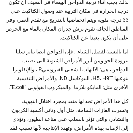
لذلك يجب أثناء تربية الدواجن البيضاء في الصيف أن تكون
درجة الحرارة في مكان التربية عند وصول الكتاكيت على
33 درجة مئوية ويتم انخفاضها بالتدريج مع تقدم العمر، وفي
المناطق الجافة نقوم برش جدران المكان بالماء مع الحرص
على أن يكون بعيدا عن الكتاكيت.
اما بالنسبة لفصل الشتاء… فإن الدواجن ايضا تتاثر سلبا
ببرودة الجو ومن أبرز الأمراض الشتوية التى تصيب
الدواجن، هى: الالتهاب الشعبى الفيروسيiB، والإنفلونزا
بنوعيها “H5، H9″، النيوكاسل ND، والأمراض التنفسية
الأخرى مثل: المايكو بلازما، والميكروب القولولى “E.coli”.
كل هذا الأمراض تجد لها منفذ بمجرد اختلال التهوية،
وتسرب الغازات السامة، مثل أول وثانى أكسيد الكربون،
والنشادر، والتى تؤثر بالسلب على مناعة الطيور، وتؤدى
إلى الإصابة بهذه الأمراض، وتهدد الإنتاجية لآنها تسبب فقد