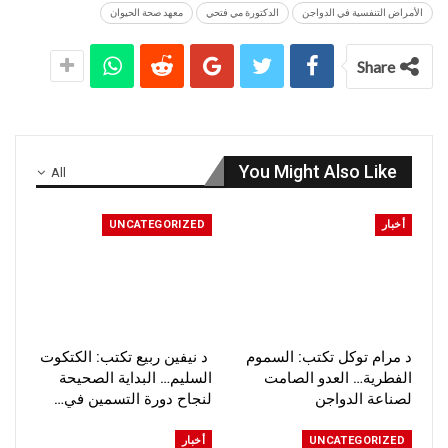
الأمراض التنفسية في الدواجن
الدكتورة مي فتحي
معهد صحة الحيوان
Share
You Might Also Like
All
أخبار
UNCATEGORIZED
د مرام توكل تكتب: السموم
د نيفين ربيع تكتب: الكتكوت
الفطرية… العدو الصامت
السليم… البداية الصحيحة
لصناعة الدواجن
لنجاح دورة التسمين في…
UNCATEGORIZED
أخبار