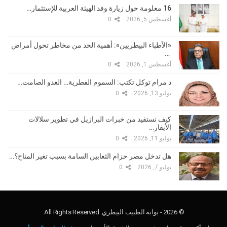
16 معلومة حول زيارة وفد الهيئة العربية للإستثمار…
أغسطس 5, 2026
0
«الأطباء البيطريين»: أهمية الحد من مخاطر تحول أمراض
…
أغسطس 1, 2026
0
د مرام توكل تكتب: السموم الفطرية… العدو الصامت…
يوليو 13, 2026
0
كيف نستفيد من خبرات البرازيل في تطوير سلالات
الأبقار…
يوليو 11, 2026
0
هل تدخل مصر حزام الثعابين السامة بسبب تغير المناخ؟…
يوليو 7, 2026
0
© 2026 - بوابة الطبيب البيطري. All Rights Reserved.