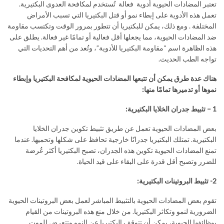
تعتبر المضادات الحيوية أدوية فعالة تُستخدم لمكافحة العدوى البكتيرية.
تعمل هذه الأدوية على إبطاء نمو أو قتل البكتيريا التي تسبب الأمراض
المختلفة . ومع ذلك، يمكن للبكتيريا أن تتطور بمرور الوقت وتكتسب مقاومة
ضد المضادات الحيوية، مما يجعلها أقل فعالية أو تمامًا غير فعالة. يطلق على
هذه الظاهرة اسم “مقاومة البكتيريا للأدوية”، وتُعد من أهم التحديات التي
تواجه الطب الحديث.
هناك عدة طرق يمكن أن تتبعها المضادات الحيوية لمكافحة البكتيريا وإبطاء
نموها أو تدميرها تمامًا منها:
1 – تثبيط جدران الخلايا البكتيرية:
بعض المضادات الحيوية تعمل عن طريق تثبيط تكوين جدران الخلايا
البكتيرية. تمتلك البكتيريا جدرانًا خارجية تحافظ على شكلها وتحميها. عندما
تمنع المضادات الحيوية تكوين هذه الجدران، تصبح البكتيريا أكثر عُرضة
للضرر وتصبح أقل قدرة على البقاء على قيد الحياة.
2- تثبيط البروتينات البكتيرية:
تقوم بعض المضادات الحيوية بالتثبيط المباشر لعمل بعض البروتينات الحيوية
الضرورية لنمو وتكاثر البكتيريا. من خلال منع هذه البروتينات من القيام
بوظائفها الحيوية، يمكن أن تتوقف البكتيريا عن النمو وتتعرض للموت.