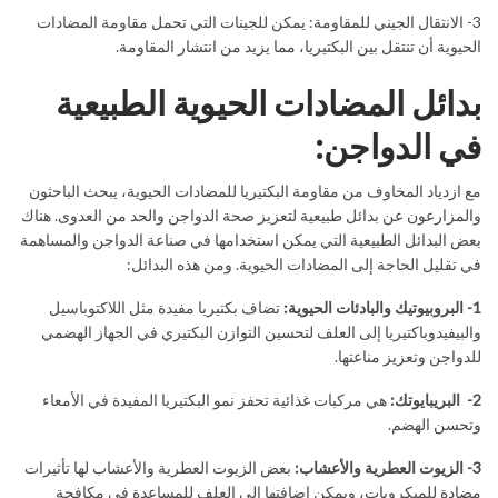
3- الانتقال الجيني للمقاومة: يمكن للجينات التي تحمل مقاومة المضادات
الحيوية أن تنتقل بين البكتيريا، مما يزيد من انتشار المقاومة.
بدائل المضادات الحيوية الطبيعية
في الدواجن
:
مع ازدياد المخاوف من مقاومة البكتيريا للمضادات الحيوية، يبحث الباحثون
والمزارعون عن بدائل طبيعية لتعزيز صحة الدواجن والحد من العدوى. هناك
بعض البدائل الطبيعية التي يمكن استخدامها في صناعة الدواجن والمساهمة
في تقليل الحاجة إلى المضادات الحيوية. ومن هذه البدائل:
1- البروبيوتيك والبادئات الحيوية:
تضاف بكتيريا مفيدة مثل اللاكتوباسيل
والبيفيدوباكتيريا إلى العلف لتحسين التوازن البكتيري في الجهاز الهضمي
للدواجن وتعزيز مناعتها.
2- البريبايوتك:
هي مركبات غذائية تحفز نمو البكتيريا المفيدة في الأمعاء
وتحسن الهضم.
3- الزيوت العطرية والأعشاب:
بعض الزيوت العطرية والأعشاب لها تأثيرات
مضادة للميكروبات، ويمكن إضافتها إلى العلف للمساعدة في مكافحة