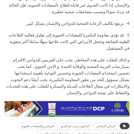
والإنسان. إذا كانت العدوى غير قابلة للعلاج بالمضادات الحيوية، فإن الحالة
قد تزداد سوءًا وتسبب مضاعفات صحية خطيرة.
4- ترتفع تكاليف الرعاية الصحية للدواجن والإنسان بشكل كبير.
5- قد تؤدي مقاومة البكتيريا للمضادات الحيوية إلى تقليل فعالية العلاجات
الطبية الشائعة وتجعل الأمراض التي كانت علاجها سهلًا سابقًا أكثر صعوبة
في المستقبل.
و لذلك للتغلب على هذه المخاطر، يجب على المربيين للدواجن الالتزام
بممارسات التربية الصحية والوقاية الجيدة و الامن الحيوي . كما يجب
تحسين استخدام المضادات الحيوية وتحسين التوعية بأهمية استخدامها
بشكل مسؤول للحد من تطور المقاومة البكتيرية. يجب أيضًا دعم البحوث
والابتكارات في مجال العلاجات البديلة والمبتكرة للتغلب على هذه التحديات
والحفاظ على صحة الدواجن والإنسان.
أمراض الدواجن
الدكتورة زينب عبدالبديع
الدواجن والمضادات الحيوية
المضادات الحيوية
معهد صحة الحيوان
مقاومة المضادات الحيوية