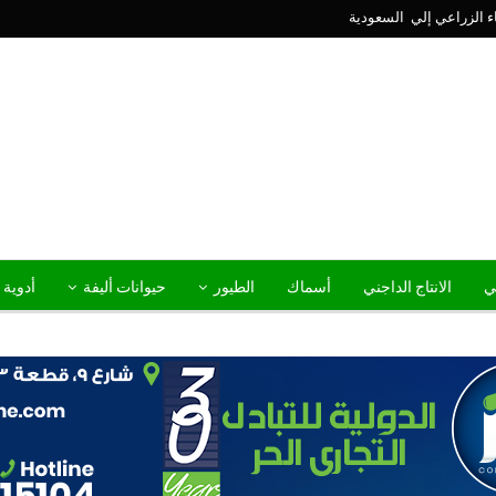
ني
الانتاج الداجني
أسماك
الطيور
حيوانات أليفة
أدوية 