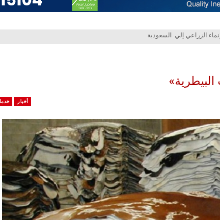
البيطرية»
أخبار
خدما