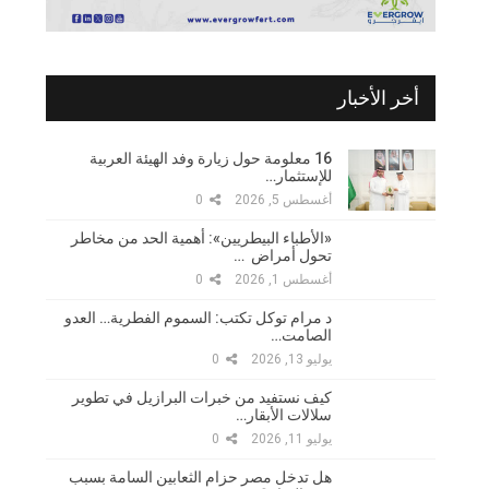
أخر الأخبار
16 معلومة حول زيارة وفد الهيئة العربية
للإستثمار…
أغسطس 5, 2026
0
«الأطباء البيطريين»: أهمية الحد من مخاطر
تحول أمراض …
أغسطس 1, 2026
0
د مرام توكل تكتب: السموم الفطرية… العدو
الصامت…
يوليو 13, 2026
0
كيف نستفيد من خبرات البرازيل في تطوير
سلالات الأبقار…
يوليو 11, 2026
0
هل تدخل مصر حزام الثعابين السامة بسبب