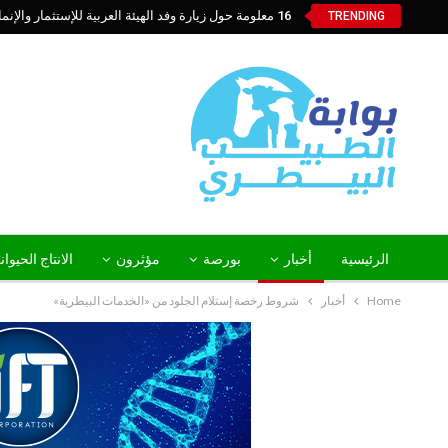
16 معلومة حول زيارة وفد الهيئة العربية للإستثمار والإنماء الزراعي إلي السعودية
TRENDING
الرئيسية
أخبار
بورصة
مؤثرون
الانتاج الحيوا
Home
أخبار
شروط رخصة إستلام الجلود من «الخدمات البيطرية»