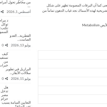
من مخاطر تحول أمرا
طبيعى كما أن اليرقات المصومة تظهر على شكل
…
ريحية لهذه الأسماك نجد غياب الدهون تماماً من
أغسطس 1, 2026
د مرام
توكل
Metab
تكتب:
السمو
الفطرية… العدو
الصامت…
يوليو 13, 2026
0
كيف
نستفيد
من
خبرات
البرازيل في تطوير
سلالات الأبقار…
يوليو 11, 2026
0
هل
تدخل
مصر
حزام
الثعابين السامة بسبب
تغير المناخ؟…