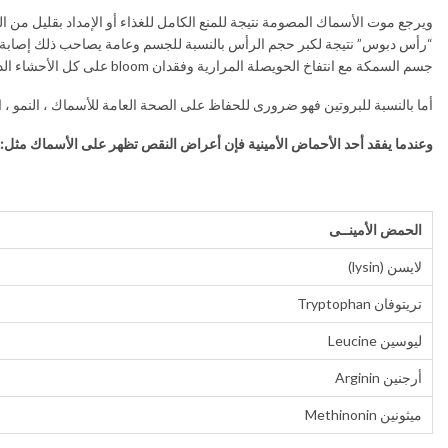
ويرجع موت الأسماك المصومة نتيجة للمنع الكامل للغذاء أو الإمداد بقليل من 
“رأس دبوس” نتيجة لكبر حجم الرأس بالنسبة للجسم وعامة يصاحب ذلك إصابة هذه
جسم السمكة مع انتفاخ الحويصلة المرارية وفقدان bloom على كل الأحشاء الداخلية للسمكة.
أما بالنسبة للبروتين فهو ضرورى للحفاظ على الصحة العامة للأسماك ، النمو ، التكاثر
وعندما يفقد أحد الأحماض الأمينية فإن أعراض النقص تظهر على الأسماك مثل:
الحمض الأمينــى
لايسن (lysin)
تريتوفان Tryptophan
ليوسين Leucine
أرجنين Arginin
ميثونين Methinonin