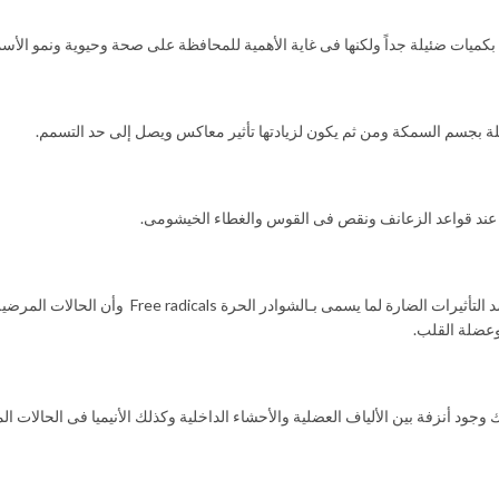
ميات ضئيلة جداً ولكنها فى غاية الأهمية للمحافظة على صحة وحيوية ونمو الأسم
 عند قواعد الزعانف ونقص فى القوس والغطاء الخيشومى.
ويستخدم كمضاد للأكسدة فى علائق الأسماك ويحمى الجدر البيولوج
 وعضلة القلب.
ود أنزفة بين الألياف العضلية والأحشاء الداخلية وكذلك الأنيميا فى الحالات الم