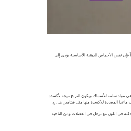
ذه الأحماض الأخيرة ضرورية للنمو الطبيعى وفعلياً فإن نقص الأحماض الدهنية الأساسية يؤدى إلى
علائق فى ظروف غير ملائمة مثل ارتفاع درجة الحرارة والذى يؤدى إلى تزنخ الدهون وينتج عن ذلك Free radicals ، peroxides و Aldehyde و Kelons وهى مواد سامة للأسماك ويكون التزنخ نتيجة لأكسدة
 ماعدا المضادة للأكسدة منها مثل فيتامين هـ ، ج.
كنة فى اللون مع ترهل فى العضلات ومن الناحية