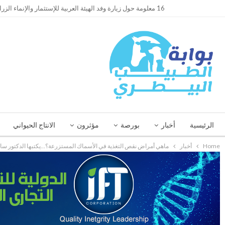
TRENDING
16 معلومة حول زيارة وفد الهيئة العربية للإستثمار والإنماء الزراعي إلي السعودية
الرئيسية
أخبار
بورصة
مؤثرون
الانتاج الحيواني
Home
أخبار
ماهي أمراض نقص التغذية في الأسماك المستزرعة؟…يكتبها الدكتور سا