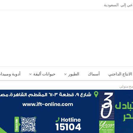
الانتاج الداجني
أسماك
الطيور
حيوانات أليفة
أدوية ومبيدا
مح متولي