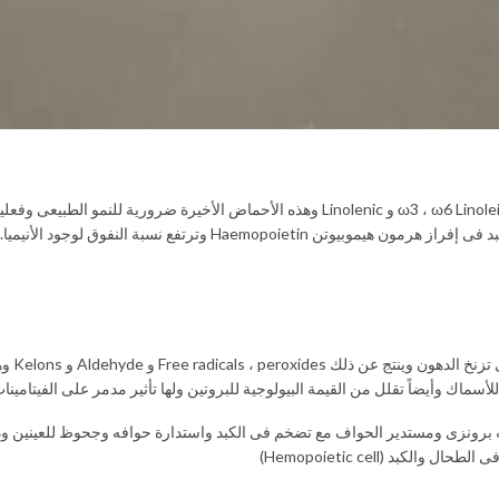
الأسماك قادرة على تكوين الأحماض الدهنية ω7 ، ω9 ولكن لا تستطيع تكوين ω3 ، ω6 Linoleic و Linolenic وه
Haemop وترتفع نسبة النفوق لوجود الأنيميا.
تخزين ال
أسماك وأيضاً تقلل من القيمة البيولوجية للبروتين ولها تأثير مدمر على الفيتامينات
 برونزى ومستدير الحواف مع تضخم فى الكبد واستدارة حوافه وجحوظ للعينين ود
كبد (Hemopoietic cell)