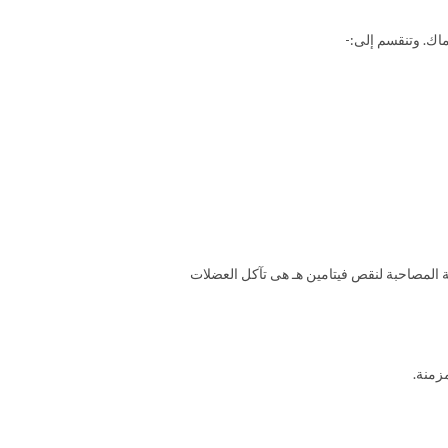
اك. وتنقسم إلى:-
ية للخلايا ضد التأثيرات الضارة لما يسمى بـالشوادر الحرة Free radicals وأن الحالات المرضية المصاحبة لنقص فيتامين هـ هى تآكل العضلات
زمنة.