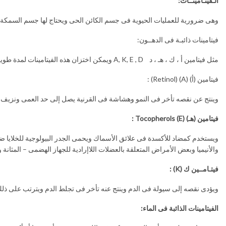
الـفيتـامينــات:
وهى ضرورية للعمليات الحيوية فى جسم الكائن الحى ويحتاج لها جسم السمكة بك
فيتامينات ذائبـة فى الدهــون:
مثل فيتامين أ ، ك ، هـ ، د A, K, E , D ويمكن اختزان هذه الفيتامينات لمدة طويلة بجسم السمكة ومن ثم يكون لزيادتها تأثير معاكس ويصل إلى حد التسمم.
فيتامين (أ) (A) (Retinol) :
وينتج عن نقصه تأخر فى النمو وهشاشة فى القرنية يصل إلى حد العمى ونزيف
فيتامين (هـ)
Tocopherols (E)
:
والأنيميا وبعض الأمراض المتعلقة بالعضلات اللاإرادية للجهاز الهضمى – المثانة
فيتـامــين ك
(K)
:
ويؤدى نقصه إلى سيولة فى الدم وينتج عنه تأخر فى تجلط الدم ويترتب على ذلك وج
الفيتامينات الذائبة فى الماء: