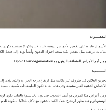
الـدهـــــون:
علامات مرضية مثل تضخم الكبد نتيجة اختزان الدهون وأيضاً تؤدى إلى فشل الكبد فى إفراز هرمون هيموبيوتن oietin
ومن أهم الأمراض المتعلقة بالدهون هو
Lipoid Liver degeneration
الـســـبب:
الأحماض الدهنية الغير مشبعة وفى هذه الحالة تكون العليقة ذات سُمية بالنسبة لل
ومن أعراض هذا المرض هو أنيميا (شحوب فى لون الخياشيم) والقلب يكون لونه
الهستوباثولوجية يظهر ارتشاح لخلايا الكبد بالدهون مع تآكل للخلايا المكونة للدم فى الطحال وال