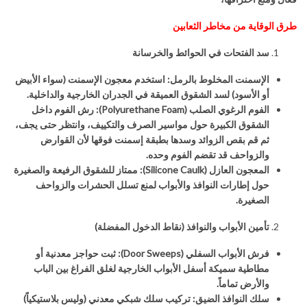
طرق الوقاية من مخاطر الثعابين
سد الفتحات في الحوائط والخرسانة
الإسمنت المخلوط بالرمل: استخدم معجون الإسمنت (سواء الأبيض
أو الأسود) لسد الشقوق العميقة في الجدران الخارجية والداخلية.
الفوم الرغوي الصلب (
Polyurethane Foam
): رش الفوم داخل
الشقوق الكبيرة حول مواسير الصرف والتكييف، وانتظر حتى يجف،
ثم قم بقص الزوائد وسدها بطبقة إسمنت فوقها لأن القوارض
والزواحف قد تقضم الفوم وحده.
المعجون العازل (
Silicone Caulk
): ممتاز للشقوق الرفيعة والصغيرة
حول إطارات النوافذ والأبواب لمنع تسلل الحشرات والزواحف
الصغيرة.
تأمين الأبواب والنوافذ (نقاط الدخول المفضلة)
فرش الأبواب السفلي (
Door Sweeps
): ثبت حواجز معدنية أو
مطاطية سميكة أسفل الأبواب الخارجية لغلق الفراغ بين الباب
والأرض تماماً.
سلك النوافذ الضيق: تركيب سلك شبكي معدني (وليس بلاستيكياً)