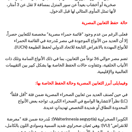
صخرية أو أخشاب بعيداً عن سور المنزل بمسافة لا تقل عن 3 أمتار،
لأنها تمثل المأوى المثالي لها قبل الدخول.
حالة حفظ الثعابين المصري
ة
ف
على الرغم من عدم وجود
“
قائمة حمراء مصرية
”
مخصصة للثعابين حصراً،
إلا أن العديد من الأنواع الموجودة في مصر مُدرجة في القائمة الحمراء
للأنواع المهددة بالانقراض التابعة للاتحاد الدولي لحفظ الطبيعة
(
IUCN
).
تضم مصر حوالي
36
نوعاً من الثعابين، بما في ذلك الأنواع السامة وتلك ذات
الأنياب الخلفية، وتتفاوت حالات الحفظ الخاصة بها بشكل كبير بين التقييمات
العالمية والإقليمية
.
وفيمايلى أبرز الثعابين المصرية وحالة الحفظ الخاصة بها
:
في حين تُصنف العديد من ثعابين الصحراء المصرية ضمن فئة
“
أقل قلقاً
”
(
LC
)
نظراً لانتشارها الواسع في الصحراء الكبرى، تواجه بعض الأنواع
المحدودة النطاق أو شديدة التخصص تهديداتٍ عديدة
.
الكوبرا الصحراوية
(
Walterinnesia aegyptia
):
مُدرجة ضمن فئة
“
معرضة
للانقراض
” (
VU
)
؛ وهي ثعبان صحراوي شديد السمية وسوادي اللون بالكامل،
ومستوطن في الشرق الأوسط، ويواجه تهديدات مستمرة ناجمة عن