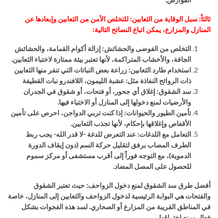
ثالثاً: سبل الوقاية من الثعابين: للتخلص الأمن من الثعابين وإبعادها عن
المنازل والمزارع، يمكن اتباع النصائح التالية
:
التخلص من الفوضى والحشائش
:
إزالة أكوام القمامة، والحشائش
الجافة، والأخشاب المتراكمة، لأنها تعتبر بيئة ممتازة لاختباء الثعابين
.
استخدام طارد الثعابين: زراعة بعض النباتات التي تنفر منها الثعابين
ذات الروائح النفاذة مثل: عشبة الليمون، اللافندرو نبات القطيفة
سد الشقوق
:
إغلاق أي جحور، أو فتحات، أو شقوق في الجدران
والأرضيات لمنع دخولها إلى المنازل أو الاختباء فيها
.
تأمين الطيور والحيوانات
:
إذا كنت تربي الدواجن، احرص على تأمين
الأقفاص وإغلاقها بإحكام، لأنها تجذب الثعابين
.
التعامل مع اللدغات
:
عند التعرض للدغة -لا قدر الله- يجب ربط
الطرف المصاب برفق لتقليل حركة السم (دون إيقاف الدورة
الدموية)، مع التوجه فوراً إلى أقرب مستشفى أو
مركز سموم
للحصول على المصل المضاد
.
أفضل طرق سد الشقوق لمنع دخول الزواحف: حيث تعتبر الشقوق
والفتحات هي البوابة الرئيسية لدخول الزواحف والثعابين إلى المنازل، خاصة
في المناطق القريبة من المزارع أو الصحاري. لسد هذه الفجوات بشكل
فعال ومنع اختراقها،