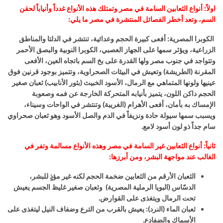
اولاً: أنواع الثعابين السامة في مصر وتمتلك هذه الأنواع غدداً وأنياباً لحقن
السم، وتعد أخطر الفصائل المنتشرة في مصر ما يلي
:
الكوبرا المصرية
:
أفعى كبيرة الحجم وعدائية، تنتشر في الدلتا والمناطق
الزراعية، ويؤثر سمها على الجهاز العصبي، الكوبرا النوبية والبصق الأحمر
وتتواجد في جنوب مصر ولها القدرة على بخ السم باتجاه العين، الأفعى
المقرنة (الطريشة) وتعيش في البيئات الصحراوية، وتتميز بوجود قرنين فوق
عينيها ولونها المتماهي مع الرمال، الأسود الخبيث (بثور الأنابيب)
ثعبان صغير
الحجم داكن اللون، يتميز بأنيابه المتحركة الخارجة عن فمه وصعوبة
الإمساك به بأمان، أفعى الأهرام (الغريبة) وتنتشر في الواحات وسيناء،
ويسبب سمها سيولة حادة ونزيفاً في الدم والصل الأسود وهو
ثعبان صحراوي
سام جداً ذو لون أسود لامع
.
ثانياً: أنواع الثعابين غير السامة في مصر وهذه الأنواع مسالمة وتفر في
الغالب عند مواجهة البشر، ومن أبرزها
:
الثعبان الأرقم من الثعابين ضخمة الحجم لكنه غير مؤذٍ للبشر،
الدسّاس (البويا الرملية المصرية) وثعبان صغير غليظ الجسم يعيش
تحت الرمال ويتغذى على القوارض.
ثعبان الماء (النرد)
:
يعيش بالقرب من الترع وضفاف النيل ليتغذى على
الأسماك والضفادع.