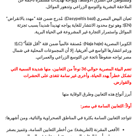
الملاحقة البشرية والتوسع الزراعي وتدهور الموائل
.
ثعبان البيض المصري
(
Dasypeltis bazi
):
مُدرج ضمن فئة
“
مهدد بالانقراض
”
(
EN
)
؛ وهو نوع محدود الانتشار للغاية يواجه تهديداً شديداً بسبب تجزئة
الموائل واستمرار التجارة غير المشروعة في الحياة البرية
.
الكوبرا المصرية
(
Naja haje
):
مُصنفة عالمياً ضمن فئة
“
أقل قلقاً
” (
LC
)
؛
ورغم انتشارها الواسع في أفريقيا، إلا أن المجموعات المحلية في شمال
مصر تواجه ضغوطاً ناتجة عن التوسع الزراعي والعمراني
.
تضم البيئة المصرية حوالي
36
نوعاً من الثعابين، منها شديدة السمية التي
تشكل خطراً يهدد الحياة، وأخرى غير سامة تتغذى على الحشرات
والقوارض
.
أبرز أنواع هذه الثعابين وطرق الوقاية منها
أولاً: الثعابين السامة في مصر:
تتواجد الثعابين السامة بكثرة في المناطق الصحراوية والنائية، ومن أشهرها
:
الأفعى المقرنة (الطريشة)
:
من أخطر الثعابين السامة، وتتميز بصغر