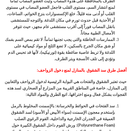
الطرف بالمحافظة على هدوء المصاب وثبّت العضو المصاب تماماً
لمنع انتشار السم، مستوى القلب فاجعل العضو المصاب في مستوى
القلب أو أدنى منه قليلاً، خلع الإكسسوارات بنزع الخواتم، الساعات،
أو الأحذية قبل حدوث تورم في مكان اللدغة
.
والتوجه للمستشفى
بانقل المصاب فوراً إلى أقرب مستشفى عام مجهز، حيث تتوفر
الأمصال الطبية مجاناً
.
الممارسات الخاطئة والتى يجب تجنبها تماماً
:
لا تقم بمص السم بفمك
أو شق مكان الجرح بالسكين، لا تضع الثلج أو مواد كيميائية على
اللدغة ولا تربط عاصبة ضاغطة بقوة (تورنيكيه)، لأنها قد تحبس الدم
وتؤدي إلى تلف الأنسجة وبتر الطرف
.
أفضل طرق سد الشقوق بالمنازل لمنع دخول الزواحف:
حيث تعتبر الشقوق والفتحات هي البوابة الرئيسية لدخول الزواحف والثعابين
إلى المنازل، خاصة في المناطق القريبة من المزارع أو الصحاري. لسد هذه
الفجوات بشكل فعال ومنع اختراقها، اتبع الطرق والمواد التالية:
سد الفتحات في الحوائط والخرسانة: بالإسمنت المخلوط بالرمل
بإستخدم معجون الإسمنت (سواء الأبيض أو الأسود) لسد الشقوق
العميقة في الجدران الخارجية والداخلية، الفوم الرغوي الصلب
(
Polyurethane Foam
): ورش الفوم داخل الشقوق الكبيرة حول