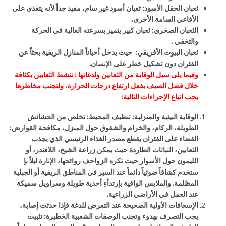
ثعبان الحقل الأسود
:
ثعبان أسود غير سام، مفيد جداً لأنه يتغذى على
الأفاعي السامة الأخرى،
الثعبان الصخري
:
ثعبان كبير يتميز بسرعته العالية في الحركة
والتخفي .
ثعبان البيوت الأفريقي
:
حيث يدخل أحياناً المنازل الريفية بحثاً عن
الفئران دون تشكيل خطر على الإنسان.
وفيما يلى سبل الوقاية من الثعابين ولدغاتها : تنشط الثعابين بكثافة
خلال فصل الصيف بفعل ارتفاع درجات الحرارة، ولتجنب مخاطرها
يجب اتباع الإجراءات التالية
:
الوقاية البيئية والمنزلية: تنظيف المحيط
:
تخلص من الحشائش
الطويلة، الركام، والخرام والشقوق حول المنزل، مكافحة القوارض
:
القضاء على الفئران يقطع مصدر الغذاء الرئيسي الذي يجذب
الثعابين، النباتات الطاردة حيث
يمكن زراعة الشيح، اللافندر، أو
الليمون حول الأسوار حيث تكره الزواحف روائحها، الإنارة ليلاً بإ
ستخدم كشافاً ضوئياً دائماً عند السير في المناطق الريفية أو الجبلية
المظلمة
.
والملابس الواقية بإرتدأءِ أحذية طويلة وسراويل سميكة
عند العمل في الأراضي الزراعية
.
الإسعافات الأولية الصحيحة عند التعرض للدغة فإذا حدثت إصابة،
يجب التصرف بهدوء وتجنب الوصفات الشعبية الخطيرة
:
تثبيت