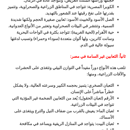
حجمها ورأسها المثلث العريض، وتتواجد عادة في الرمال
.
الكوبرا المصرية
:
تتواجد في المناطق الزراعية والصحراوية، وتتميز
بقدرتها على نفخ رقبتها عند الشعور بالتهديد
.
الصل الأسود والخبيث الأسود
:
ثعابين صغيرة الحجم ولكنها شديدة
السمية، وتنتشر في البيئات الصحراوية وتعتبر من الأنواع العدوانية
.
حية الأهرام (الحية الغريبة)
:
تتواجد بكثرة في الواحات البحرية
وسانت كاترين، ولها ألوان متعددة (سوداء وحمراء) وتسبب لدغتها
سيولة عالية في الدم
.
ثانياً: الثعابين غير السامة في مصر:
تلعب هذه الأنواع دوراً مفيداً في التوازن البيئي وتتغذى على الحشرات
والآفات الزراعية، ومنها
:
الثعبان الصخري
:
يتميز بحجمه الكبير وسرعته العالية، ولا يشكل
خطراً مباشراً على الإنسان
.
الأرقم (ثعبان الحقول)
:
يُعد من الثعابين الضخمة غير المؤذية التي
تتواجد في البيئات الزراعية
.
ثعبان الماء
:
يعيش بالقرب من ضفاف النيل والترع ويتغذى على
الأسماك
.
ثعبان البيت
:
يتواجد في المنازل الريفية ويساعد في مكافحة
القوارض
.