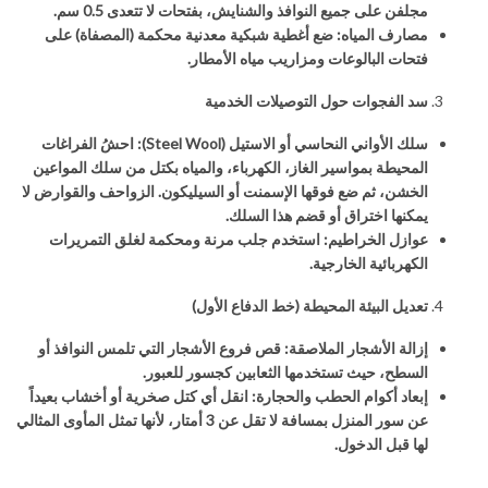
مجلفن على جميع النوافذ والشنايش، بفتحات لا تتعدى 0.5 سم.
مصارف المياه: ضع أغطية شبكية معدنية محكمة (المصفاة) على
فتحات البالوعات ومزاريب مياه الأمطار.
سد الفجوات حول التوصيلات الخدمية
سلك الأواني النحاسي أو الاستيل (
Steel Wool
): احشُ الفراغات
المحيطة بمواسير الغاز، الكهرباء، والمياه بكتل من سلك المواعين
الخشن، ثم ضع فوقها الإسمنت أو السيليكون. الزواحف والقوارض لا
يمكنها اختراق أو قضم هذا السلك.
عوازل الخراطيم: استخدم جلب مرنة ومحكمة لغلق التمريرات
الكهربائية الخارجية.
تعديل البيئة المحيطة (خط الدفاع الأول)
إزالة الأشجار الملاصقة: قص فروع الأشجار التي تلمس النوافذ أو
السطح، حيث تستخدمها الثعابين كجسور للعبور.
إبعاد أكوام الحطب والحجارة: انقل أي كتل صخرية أو أخشاب بعيداً
عن سور المنزل بمسافة لا تقل عن 3 أمتار، لأنها تمثل المأوى المثالي
لها قبل الدخول.