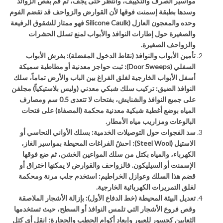
مواسير الصرف والتكييف، وانتظر حتى يجف، ثم قم بقص الزوائد
وسدها بطبقة إسمنت فوقها لأن القوارض والزواحف قد تقضم الفوم
وحده والمعجون العازل (
Silicone Caulk
فهو ممتاز للشقوق الرفيعة
والصغيرة حول إطارات النوافذ والأبواب لمنع تسلل الحشرات
والزواحف الصغيرة.
تأمين الأبواب والنوافذ (نقاط الدخول المفضلة): بفرش الأبواب
السفلي (
Door Sweeps
): ثبت حواجز معدنية أو مطاطية سميكة
أسفل الأبواب الخارجية لغلق الفراغ بين الباب والأرض تماماً، سلك
النوافذ الضيق: تركيب سلك شبكي معدني (وليس بلاستيكياً) مجلفن
على جميع النوافذ والشنايش، بفتحات لا تتعدى 0.5 سم ومصارف
المياه بوضع أغطية شبكية معدنية محكمة (المصفاة) على فتحات
البالوعات ومزاريب مياه الأمطار.
سد الفجوات حول التوصيلات الخدمية: بسلك الأواني النحاسي أو
الاستيل (
Steel Wool
): احشُ الفراغات المحيطة بمواسير الغاز،
الكهرباء، والمياه بكتل من سلك المواعين الخشن، ثم ضع فوقها
الإسمنت أو السيليكون. فالزواحف والقوارض لا يمكنها اختراق أو
قضم هذا السلك وعوازل الخراطيم: استخدم جلب مرنة ومحكمة
لغلق التمريرات الكهربائية الخارجية.
تعديل البيئة المحيطة (خط الدفاع الأول): بإزالة الأشجار الملاصقة
وقص فروع الأشجار التي تلمس النوافذ أو السطح، حيث تستخدمها
الثعابين كجسور للعبور وإبعاد أكوام الحطب والحجارة: انقل أي كتل