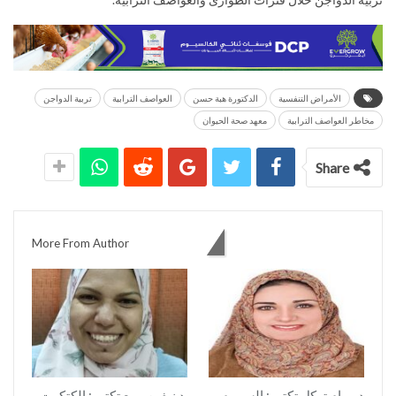
الأمراض التنفسية
الدكتورة هبة حسن
العواصف الترابية
تربية الدواجن
مخاطر العواصف الترابية
معهد صحة الحيوان
Share
You might also like
More From Author
د مرام توكل تكتب: السموم
د نيفين ربيع تكتب: الكتكوت