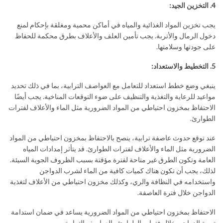
4. التخزين الجيد:
يجب تخزين المواد الغذائية والمياه في أماكن محمية ومغلقة بإحكام لمنع
دخول الرمال والأتربة. يجب تأمين العلف والأعلاف بطرق محكمة للحفاظ
على جودتها وسلامتها.
5. التخطيط والاستعداد:
ينبغي وضع خطط استعداد للتعامل مع العواصف الترابية، بما في ذلك تحديد
مواعيد للرعاية والتغذية والتنظيف على ضوء التوقعات المناخية. يجب أيضًا
الاحتفاظ بمخزون احتياطي من المواد الضرورية مثل الماء والأعلاف لفترات
الطوارئ.
عند توقع حدوث عاصفة ترابية، ينصح بالاحتفاظ بمخزون احتياطي من المواد
الضرورية مثل الماء والأعلاف لفترات الطوارئ. قد يتأثر إمدادات المياه
العامة وتكون الطرق غير متاحة لفترة مؤقتة بسبب الظروف الجوية السيئة.
لذلك، يجب أن تكون هناك كميات كافية من الماء لشرب الدواجن
واستخدامه في النظافة والري، وكذلك مخزون احتياطي من الأعلاف لتغذية
الدواجن خلال فترة العاصفة.
الاحتفاظ بمخزون احتياطي من المواد الضرورية يساعد في ضمان استدامة
تربية الدواجن خلال فترات الطوارئ والعواصف الترابية.