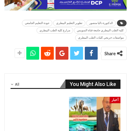
الدكتورة داليا منصور
تطوير التعليم البيطري
جودة التعليم الجامعي
كلية الطب البيطري جامعة قناة السويس
مزارع كلية الطب البيطري
مواصفات خريجي كليات الطب البيطري
Share
You Might Also Like
All
أخبار