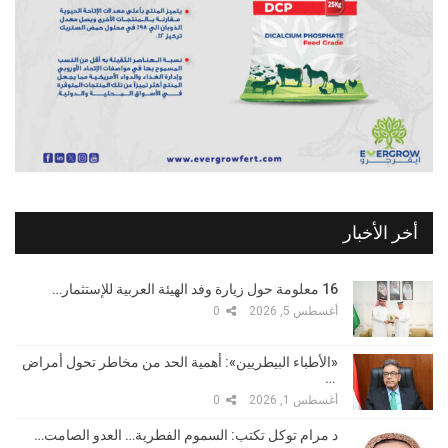
أخر الأخبار
16 معلومة حول زيارة وفد الهيئة العربية للإستثمار…
أغسطس 5, 2026
0
«الأطباء البيطريين»: أهمية الحد من مخاطر تحول أمراض
…
أغسطس 1, 2026
0
د مرام توكل تكتب: السموم الفطرية… العدو الصامت…