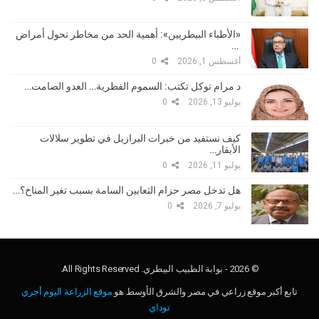
«الأطباء البيطريين»: أهمية الحد من مخاطر تحول أمراض
…
أغسطس 1, 2026
0
د مرام توكل تكتب: السموم الفطرية… العدو الصامت…
يوليو 13, 2026
0
كيف نستفيد من خبرات البرازيل في تطوير سلالات
الأبقار…
يوليو 11, 2026
0
هل تدخل مصر حزام الثعابين السامة بسبب تغير المناخ؟…
يوليو 7, 2026
0
© 2026 - بوابة الطبيب البيطري. All Rights Reserved.
تابع أكبر موقع زراعي في مصر والشرق الأوسط هو
موقع الزراعة اليوم أجري
توداي