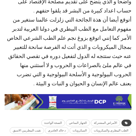
واضحا و الذي يتضح على تقديم مصلحة الإقتصاد على
حساب اعداد كبيرة من البشر قد يلقوا حتفهم .
أتوقع أيضا أن هذة الجائحة التي زلزلت عالمنا ستغير من
مفهوم التعامل مع الطب البيطري في دولنا العربية لتدبر
الأمر كما إنني اتوقع بزوغ نجم علم الطب الشرعي الخاص
بمجال الميكروبات و الذي أتت له الفرصة سانحة للتعبير
عنه حيث ستتجه له الدول لتفعيل دوره في تقصي الحقائق
في عالم ملئ بالصراعات و الحروب و لا أستثني منها
الحروب البيولوجية و الأسلحة البيولوجية و التي تضرب
بعنف عالم الإنسان و الحيوان و النبات و البيئة .
الأمراض المشتركة
الجهاز المناعي
الصحة الواحدة
الطب البيطري والميكروبات
الميكروبات
د خالد العامري
نقيب البيطريين الاسبق