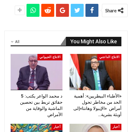
Share
You Might Also Like
All
الانتاج الداجني
الانتاج الحيواني
«الأطباء البيطريين»: أهمية
د محمد الواعر يكتب: 5
الحد من مخاطر تحول
حقائق تربط بين تحصين
أمراض «الإيبولا وهانتا»إلى
الماشية والوقاية من
أوبئة بشرية…
الأمراض
أخبار
أخبار