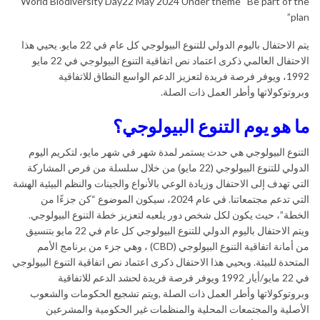
World Biodiversity Day22 May 2024 Under theme “Be part of the
plan”
يتم الاحتفال باليوم الدولي للتنوع البيولوجي كل عام في 22 مايو. يحيي هذا
الاحتفال العالمي ذكرى اعتماد نص اتفاقية التنوع البيولوجي في 22 مايو
1992، ويوفر فرصة فريدة لتعزيز الدعم الواسع النطاق للاتفاقية
وبروتوكولاتها وأطر العمل ذات الصلة.
ما هو يوم التنوع البيولوجي؟
التنوع البيولوجي هي حدث يستمر لمدة شهر في شهر مايو، لتكريم اليوم
الدولي للتنوع البيولوجي (22 مايو) من خلال سلسلة من فرص المشاركة
التي تهدف إلى الاحتفال وزيادة الوعي بالأنواع والجينات والنظم البيئية الهشة
التي تدعم مجتمعاتنا. في عام 2024، سيكون الموضوع “كن جزءًا من
الخطة”، حيث يكون لكل شخص دور يلعبه لتعزيز خطة التنوع البيولوجي.
ويتم الاحتفال باليوم الدولي للتنوع البيولوجي كل عام في 22 مايو بتنسيق
من أمانة اتفاقية التنوع البيولوجي (CBD) ، وهي جزء من برنامج الأمم
المتحدة للبيئة. ويحيي هذا الاحتفال ذكرى اعتماد نص اتفاقية التنوع البيولوجي
في 22 مايو/أيار 1992 ويوفر فرصة فريدة لحشد الدعم للاتفاقية
وبروتوكولاتها وأطر العمل ذات الصلة ,ويتم تشجيع الحكومات والشعوب
الأصلية والمجتمعات المحلية والمنظمات غير الحكومية والمشرعين