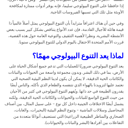
إذا حافظنا على التنوع البيولوجي سليما، فإنه يوفر أدوات ممتازة لمكافحة
الأوبئة مثل تلك التي تسببها الفيروسات التاجية.
وفي حين أن هناك اعترافاً متزايداً بأن التنوع البيولوجي يمثل أصلاً عالمياً ذا
قيمة هائلة للأجيال القادمة، فإن عدد الأنواع يتناقص بشكل كبير بسبب بعض
الأنشطة البشرية. ونظرا لأهمية التثقيف والتوعية العامة حول هذه القضية،
قررت الأمم المتحدة الاحتفال باليوم الدولي للتنوع البيولوجي سنويا.
لماذا يعد التنوع البيولوجي مهمًا؟
يعد التنوع البيولوجي ضروريًا للعمليات التي تدعم جميع أشكال الحياة على
الأرض، بما في ذلك البشر. وبدون مجموعة واسعة من الحيوانات والنباتات
والكائنات الحية الدقيقة، لا يمكن أن يكون لدينا النظم البيئية الصحية التي
نعتمد عليها لتزويدنا بالهواء الذي نتنفسه والطعام الذي نأكله. والناس أيضًا
يقدرون الطبيعة في حد ذاتها. ويُفهم التنوع البيولوجي في كثير من الأحيان
من حيث التنوع الواسع للنباتات والحيوانات والكائنات الحية الدقيقة، ولكنه
يشمل أيضًا الاختلافات الجينية داخل كل نوع – على سبيل المثال، بين أصناف
المحاصيل وسلالات الماشية – وتنوع النظم البيئية (البحيرات، والغابات،
الصحاري والمناظر الطبيعية الزراعية) التي تستضيف أنواعًا متعددة من
التفاعلات بين أفرادها (البشر والنباتات والحيوانات).