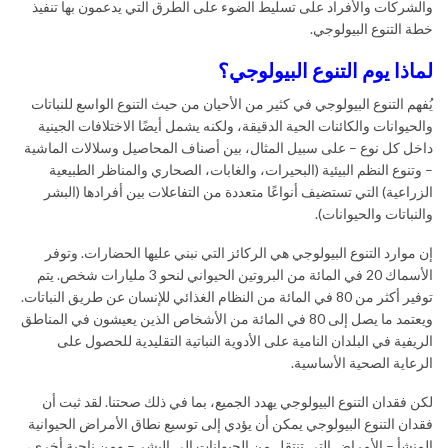
والشركات والأفراد على تسليط الضوء على الطرق التي يدعمون بها تنفيذ
خطة التنوع البيولوجي.
لماذا يوم التنوع البيولوجي؟
يُفهم التنوع البيولوجي في كثير من الأحيان من حيث التنوع الواسع للنباتات
والحيوانات والكائنات الحية الدقيقة، ولكنه يشمل أيضًا الاختلافات الجينية
داخل كل نوع – على سبيل المثال، بين أصناف المحاصيل وسلالات الماشية
– وتنوع النظم البيئية (البحيرات، والغابات، الصحاري والمناظر الطبيعية
الزراعية) التي تستضيف أنواعًا متعددة من التفاعلات بين أفرادها (البشر
والنباتات والحيوانات).
إن موارد التنوع البيولوجي هي الركائز التي نبني عليها الحضارات. وتوفر
الأسماك 20 في المائة من البروتين الحيواني لنحو 3 مليارات شخص. يتم
توفير أكثر من 80 في المائة من النظام الغذائي للإنسان عن طريق النباتات.
ويعتمد ما يصل إلى 80 في المائة من الأشخاص الذين يعيشون في المناطق
الريفية في البلدان النامية على الأدوية النباتية التقليدية للحصول على
الرعاية الصحية الأساسية.
لكن فقدان التنوع البيولوجي يهدد الجميع، بما في ذلك صحتنا. لقد ثبت أن
فقدان التنوع البيولوجي يمكن أن يؤدي إلى توسيع نطاق الأمراض الحيوانية
المنشأ – الأمراض التي تنتقل من الحيوانات إلى البشر – ومن ناحية أخرى،