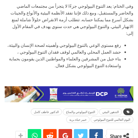
وفى الختام: يعد التنوع البيولوجي جزءًا لا يتجزأ من مجتمعات الماضي
والحاضر والمستقبل، ومع ذلك فإننا نفقد الأنظمة البيئية والأنواع والجينات
بشكل أسرع مما يمكننا حسابه. تتطلب أزمة الانقراض حلولاً شاملة لمنع
الانهيار البيئي. والتنوع البيولوجي هي حدث سنوي يهدف في المقام الأول
إلى:
رفع مستوى الوعي بالتنوع البيولوجي وأهميته لصحة الإنسان والبيئة،
حشد العمل المحلي والعالمي لوقف فقدان التنوع البيولوجي ،
بناء جيل من المشرفين والعلماء والمواطنين الذين يقومون بحماية
واستعادة التنوع البيولوجي بشكل فعال.
التدهور البيئي
التنوع البيولوجي والمناخ
الدكتور عاطف كامل
اليوم العالمي للتنوع البيولوجي
خبير حياة برية
Share