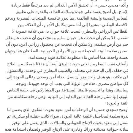
وأكد «مجدي حسن»، أن تحقيق الأمن الغذائي لم يعد مرتبطًا فقط بزيادة
الإنتاج، بل أصبح يعتمد على جودة وسلامة الغذاء، والقدرة على تطبيق
المعايير الصحية والبيئية العالمية، بما يعزز تنافسية المنتجات المصرية ويدعم
الاقتصاد الوطني، مشيرا إلي أننا نعني بتكامل الأدوار، أن العلاقة بين
القطاعين الزراعي والبيطري ليست علاقة جوار، بل هي علاقة عضوية لا
تنفصم، فلا يمكن أن نتحدث عن حيوان سليم ومنتج، دون أن نتحدث عن علف
جيد من أرض سليمة، ولا يمكن أن نتحدث عن محصول زراعي آمن، دون أن
نضمن سلامة البيئة المحيطة به من الأمراض الحيوانية، القطاعان هما وجهان
لعملة واحدة، هما أساس بناء منظومة غذائية قوية ومستدامة.
وأضاف نقيب البيطريين نعني بتوحيد الرؤى أيضا أن هدفنا جميعًا، من الفلاح
في حقله، إلى الباحث في معمله، والطبيب البيطري في وحدته، والمسئول
في مكتبه، هو هدف واحد وهو أن يصل لغذاء آمن وصحي وعالي الجودة إلى
كل مواطن مصري، هذه هي الرؤية التي يجب أن توحد جهودنا، وتوجه
سياستنا، وهذا ما تجسده قائمتنا المشرّفة من المشاركين في حلقة النقاش
اليوم، إنها تمثل رحلة الغذاء من البداية إلى النهاية، وهي رحلة متكاملة من
الثقة والجودة:
أوضح «مجدي حسن» أن الرحلة تبدأمن معهد بحوث التقاوي الذي يضمن لنا
بذرة سليمة لمحاصيل علفية عالية الجودة، سواء كانت حقلية أو سكرية، ثم
ننتقل إلى معهد بحوث الإنتاج الحيواني والسلالات، الذي يعمل على توفير
سلالة حيوانية محسّنة وراثيًا وقادرة على الإنتاج الوفير ولضمان استدامة هذه