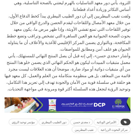
الثروة، يأتي دور معهد التناسليات بالهرم ليعتني بالصحة التناسلية، وهي
أساس التكاثر وزيادة أعداد قطعاننا.
ولفت نقيب البيطريين إلي أن دور الطبيب البيطري يبدأ كخط الدفاع الأول،
من خلال معهد الأمصال واللقاحات ليقدم الحصن والدرع الواقي من خلال
توفير اللقاحات التي تمنع تفشي الأوبئة، وإذا ظهر مرض ما، يكون معهد
بحوث الصحة الحيوانية هو العين الساهرة التي تشخص وتراقب وتضع خطط
المكافحة، وبالتوازي يضمن المركز الإقليمي للأغذية والأعلاف أن ما يتناوله
الحيوان هو علف آمن ومطابق للمواصفات.
وأشار «مجدي حسن»، إلي إنه قبل أن يصل المنتج النهائي للمستهلك، يأتي
معمل متبقيات المبيدات ليكون هو الحكم النهائي الذي يضمن خلو هذا المنتج
من أي متبقيات دوائية أو مواد ضارة، موضحا أن هذه العلاقات ليست مجرد
قائمة من المعاهد، بل هي منظومة متكاملة من العلم والعمل، كل معهد فيها
هو حلقة في سلسلة قوية من الأمان والجودة تهدف إلي تعزيز هذا التكامل،
وتوحيد الرؤية لنجعل هذه السلسلة أكثر قوة ومرونة في مواجهة التحديات.
الأمراض الوبائية
د مجدي حسن
دور الطبيب البيطري
مؤتمر توحيد الرؤي
مركز البحوث الزراعية
نقيب البيطريين