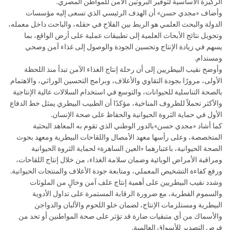
الركيزة الأساسية لتوفير البروتين الآمن للمواطن المصري.
وأضاف «مجدي حسن» أن الهدف الرئيسي الذي تسعى إليه مؤسسات
الدولة والبحث العلمي هو الربط بين الفلاح في حقله، والباحث داخل معمله،
وتحويل نتائج الأبحاث العلمية إلى تطبيقات عملية على أرض الواقع، بما
يسهم في زيادة الإنتاج وتحسين الجودة والوصول إلى غذاء آمن وصحي
ومستدام.
وأوضح نقيب البيطريين إلى أن رحلة إنتاج الغذاء الآمن تبدأ منذ اللحظة
الأولى، مرورًا بجودة التقاوي والأعلاف، وبرامج التحسين الوراثي، والاهتمام
بالصحة التناسلية للحيوانات، والتوسع في استخدام السلالات عالية الإنتاجية
والأكثر تحملاً للظروف المناخية، مؤكدًا أن الطبيب البيطري يمثل خط الدفاع
الأول في حماية الثروة الحيوانية والحفاظ على صحة الإنسان.
كما أشاد «مجدي حسن»بالدور الوطني الذي تقوم به المعاهد البحثية
المتخصصة، وعلى رأسها معهد الأمصال واللقاحات البيطرية ومعهد بحوث
الصحة الحيوانية، باعتبارهما «العين الساهرة» لحماية الثروة الحيوانية
ومراقبة الأمراض الوبائية وضمان سلامة الغذاء، من خلال إنتاج اللقاحات،
ورفع كفاءة التشخيص المعملي، ومتابعة جودة الأعلاف والمنتجات الحيوانية.
وشدد نقيب البيطريين على أهمية إنتاج علف آمن وخالٍ من الملوثات
والسموم الفطرية، مع ضرورة الرقابة المستمرة على تداول الأدوية
البيطرية ومستلزمات الإنتاج، لضمان خلو اللحوم والألبان والدواجن
والأسماك من أي متبقيات ضارة قد تؤثر على صحة المواطنين أو تحد من
فرص التصدير للأسواق العالمية.