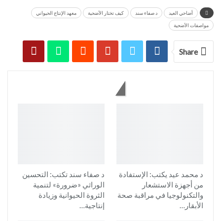
أضاحي العيد
د صفاء سند
كيف تختار الأضحية
معهد الإنتاج الحيواني
مواصفات الأضحية
Share
You might also like
د محمد عيد يكتب: الإستفادة
د صفاء سند تكتب: التحسين
من أجهزة الاستشعار
الوراثي «ضرورة» لتنمية
والتكنولوجيا في مراقبة صحة
الثروة الحيوانية وزيادة
الأبقار…
إنتاجية…