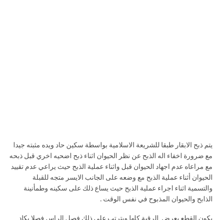
يتم ذبح الابقار طبقا للشريعة الاسلامية بواسطة سكين حاد ويده مثبته جيدا
مع ضرورة اخفاء اله الذبح عن نظر الحيوان اثناء ذبح اضحيه اخري قبل ذبحه
مع مراعاه عدم اجهاد الحيوان قبل واثناء عملية الذبح حيث يراعي عدم تقييد
الحيوان أثناء عملية الذبح مع وضعه على الجانب الايسر متجه للقبلة
والتسمية اثناء اجراء عملية الذبح حيث يساع ذلك على سكينه وطمأنينة
الذابح والحيوان المذبوح في نفس الوقت .
يكون القطع بعرض الرقبة كلها ويترتب على ذلك فصل الراس فصلا يكاد