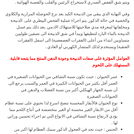
ويتم شق القفص الصدري لاستخراج الرئتين والقلب والقصبة الهوائية .
وفي النهاية الذي يبقي من الذبيحة الكبد بعد نزع الحوصلة المرارية والكلاوي
والخصية في حالة الذكور. يتم اجراء عملية الفحص البيطري على الذبيحة
ومخلفاتها لمعرفة مدي صلاحيتها للاستهلاك الادمي .بعد ذلك يتم غسل
الذبيحة بالماء البارد لتنظيفها ويبدأ في شق الذبيحة الى نصفين طوليين
متساويين ابتداء من أعلى (الفقرات العصعصية) الى اسفل (الفقرات
العنقية) ويستخدم لذلك المنشار الكهربي أو العادي .
العوامل المؤثرة على صفات الذبيحة وجودة الدهن المنتج مما يتبعه قابلية
المستهلك على اللحوم
عمر الحيوان : حيث تكون نسبة التشافي من الحيوانات الصغيرة في
العمر أقل بكثير من الحيوانات الكبيرة في العمر والسبب يرجع الى
أن نسبة الجهاز الهيكلي أكبر من نسبة العضلات والدهن في
الحيوانات الصغيرة
نوع الحيوان فالأبقار المحسنة تنضج اسرع لذا تحتوي على نسبة عظام
أقل من الابقار الغير محسنة او الغير متخصصة في أنتاج اللحم مما
يؤدي لارتفاع نسبة التشافي في الانواع التي تم اجراء تحسين وراثي
لها .
الجنس : حيث نجد في العجول الذكور سمك العظام لها اكبر من