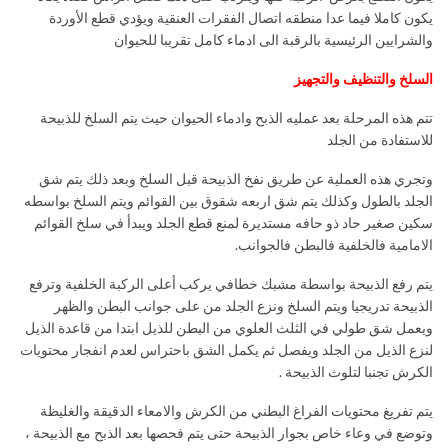
يكون كاملا فيما عدا منطقه اتصال الفقرات العنقية ويؤدي قطع الأوردة
والشرايين الرئيسية بالرقبة الى ادماء كامل تقريبا للحيوان
السلخ والتنظيف والتجهيز
تتم هذه المرحلة بعد عمليه الذبح وادماء الحيوان حيث يتم السلخ للذبيحة
للاستفادة من الجلد
وتجري هذه العملية عن طريق نفخ الذبيحة قبل السلخ وبعد ذلك يتم شق
الجلد بالطول وكذلك يتم شق اربعه شقوق بين القوائم ويتم السلخ بواسطه
سكين صغير حاد ذو حافه مستديرة لمنع قطع الجلد ويبدأ في سلخ القوائم
الامامية فالخلفية فالبطن فالجوانب.
يتم رفع الذبيحة بواسطة مشبك خطافي يركب أعلى الركبة الخلفية وترفع
الذبيحة تدريجيا ويتم السلخ ونزع الجلد من على جوانب البطن والظهر
ويعمل شق طولي في الثلث العلوي من البطن للذيل ابتدا من قاعدة الذيل
لنزع الذيل من الجلد ويفصل ثم يكمل الشق باحتراس لعدم انفجار محتويات
الكرش تجنبا لتلوث الذبيحة .
يتم تفريغ محتويات الفراغ البطني من الكرش والامعاء الدقيقة والغليظة
وتوضع في وعاء خاص بجوار الذبيحة حتى يتم فحصها بعد الذبح مع الذبيحة ،