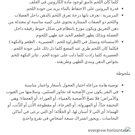
كلما كان اللحم غامق لوجود مادة الكاروتين في العلف
قدرة البروتين على الاحتفاظ بالماء يزيد من جودة اللحم
المرمرية : تعرف بانها درجة تعرق اللحم بالدهن داخل العضلات
واللحم ذو الصفات الممتازة يحتوي على كميه مناسبة او معتدلة من
دهن التعريق ويكون موزع بانتظام في شكل خيوط رقيقه داخل
العضلة وبذلك يظهر الطعم الجيد عند طهي اللحوم
الاستساغة وتتمثل في (الطراوة للحم ، العصيرية ، الطعم والنكهة )
فكلما كان اللحم طري عند المضغ كلما دل ذلك على جودة اللحم ،
العصيرية كلما زادت كلما دلت على جودة الحم ، تتاثر النكهة للحم
بخواص الدهن ومدي الطهي وطريقته .
ملحوظة
توصية هامة مراعاه اختيار العجول بأسعار واعمار مناسبة
في البقر يكون سن الأضحية قد تجاوز السنَتَين، وسلامتها من العيوب
والأمراض؛ فلا تصحّ الأُضحية بالعمياء، أو العوراء، أو العجفاء؛ وهي
النحيفة جدّاً، أو المهزولة، أو العرجاء، أو مقطوعة الأُذن أو الذَّنَب. أو
الهتماء؛ أي التي لا أسنان لها، أو الجلّالة؛ أي التي ترعى في أماكن
النجاسات ، ويجوز اشتراك سبعة أشخاصٍ في بقرةٍ واحدةٍ.