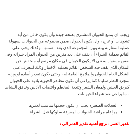
ويجب ان يتمتع الحيوان المشترى بصحه جيدة وأن يكون خالي من أية
تشوهات أو عرج ، وان يكون الحيوان ضمن مجموعه من الحيوانات لسهولة
عملية المقارنة بينه وبين المجموعة الذى يقف ضمنها . وكذلك يجب على
القائم بعملية الشراء أن يقف على بعد مترين من الحيوان المراد شرائه وفى
نفس مستواه بمعنى الا يكون الحيوان في مكان مرتفع أو منخفض عن
المكان الذى يقف فيه الشخص القائم بعملية الاختيار وذلك للتعرف على
الشكل العام للحيوان والملامح العامة له ، وحتى يكون تقدير أبعاده او وزنه
بمجرد النظر سليما كما يراعى أن تكون مظاهر الحيوية بادية على الحيوان
كبريق العينين ولمعان الشعر وتندية المخطم وانتصاب الاذنين وتدفق النشاط
. ما يراعي عند شراء الحيوانات
العجلات الصغيرة يجب ان يكون حجمها مناسب لعمرها
مراعاه مراقبة الحيوانات لمعرفة سلوكها قبل الشراء
تقدير العمر : ترجع أهمية تقدير العمر الي :