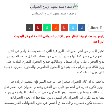
د صفاء سند معهد الإنتاج الحيواني
Share
رئيس بحوث تربية الأبقار معهد الإنتاج الحيواني التابعة لمركز البحوث
الزراعية
تعتبر الابقار من أهم الحيوانات الزراعية التي تساهم بقسط وافر في انتاج
اللحوم في مصر كما أنها مصدر أساسي من مصادر الدخل جرت العادة أن
تذبح العجول على أوزان طبقا ، وسلالاتها فيذبح العجول البقري البلدية على
وزن 350 كيلو جرام ، كما يتم ذبح العجول الجاموس والعجول البقري الاجنبية
على وزن 450 ،كجم.
يلاحظ انه اذا كان الحيوان صغيرا في مرحلة النمو فإن معظم الزيادة في
الوزن تكون عباره عن لحم مع قليل من الدهن وبتقدم الحيوان في العمر تقل
نسبة اللحم بينما تزيد نسبة الدهن المتكون حتى تصبح أغلب الزيادة في وزنه
دهنا وذلك يكون في الحيوان تام النمو . ومن الملاحظ ان لحوم الحيوانات
المسمنة تكون عصيريه وذات مذاق أحسن عن لحوم الحيوانات الغير مسمنه