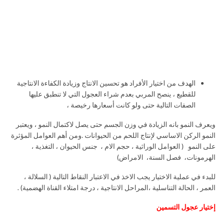
الهدف من اختيار الأفراد هو تحسين الانتاج وزيادة الكفاءة الانتاجية
للقطيع ، ينصح المربي بعدم شراء العجول التي لا تنطبق عليها
الصفات التالية حتى ولو كانت أسعارها رخيصة ،
ويعرف النمو بانه الزيادة في وزن الجسم حتى يصل لاكتمال النمو ، ويعتبر
النمو الركن الاساسي لإنتاج اللحم من الحيوانات .ومن أهم العوامل المؤثرة
على النمو ( العوامل الوراثية ، حجم الام ، جنس الحيوان ، التغذية ،
الهرمونات، فصل السنة، الامراض)
للبدء في عملية الاختيار يجب الاخذ في الاعتبار النقاط التالية ( السلالة ،
العمر ، الحالة التناسلية ،المراحل الانتاجية ، درجة امتلاء القناة الهضمية) .
إختيار عجول التسمين