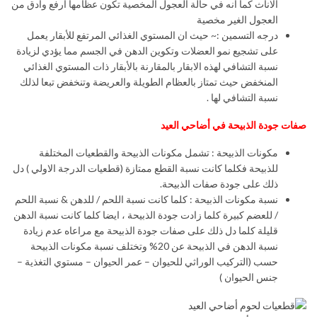
الاناث كما انه في حالة العجول المخصية تكون عظامها أرفع وأدق من
العجول الغير مخصية
درجه التسمين :~ حيث ان المستوي الغذائي المرتفع للأبقار يعمل
على تشجيع نمو العضلات وتكوين الدهن في الجسم مما يؤدي لزيادة
نسبة التشافي لهذه الابقار بالمقارنة بالأبقار ذات المستوي الغذائي
المنخفض حيث تمتاز بالعظام الطويلة والعريضة وتنخفض تبعا لذلك
نسبة التشافي لها .
صفات جودة الذبيحة في أضاحي العيد
مكونات الذبيحة : تشمل مكونات الذبيحة والقطعيات المختلفة
للذبيحة فكلما كانت نسبة القطع ممتازة (قطعيات الدرجة الاولي ) دل
ذلك على جودة صفات الذبيحة.
نسبة مكونات الذبيحة : كلما كانت نسبة اللحم / للدهن & نسبة اللحم
/ للعضم كبيرة كلما زادت جودة الذبيحة ، ايضا كلما كانت نسبة الدهن
قليلة كلما دل ذلك على صفات جودة الذبيحة مع مراعاه عدم زيادة
نسبة الدهن في الذبيحة عن 20% وتختلف نسبة مكونات الذبيحة
حسب (التركيب الوراثي للحيوان – عمر الحيوان – مستوي التغذية –
جنس الحيوان )