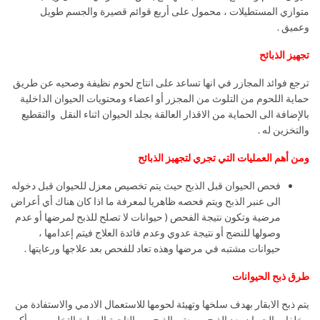
متوازي المستطيلات ، محمول على أربع قوائم قصيرة والجسم طويل
وعميق .
تجهيز الذبائح
ترجع فوائد المجازر في انها تساعد على انتاج لحوم نظيفة وصحيه عن طريق
حماية اللحوم من التلوث من المجزر أو اعضاء ومحتويات الحيوان الداخلية
بالإضافة الى الحماية من الاقذار العالقة بجلد الحيوان اثناء النقل والتقطيع
والتخزين له .
ومن أهم العمليات التي تجري لتجهيز الذبائح
فحص الحيوان قبل الذبح حيث يتم تخصيص معزل للحيوان قبل دخوله
الى عنبر الذبح ويتم فحصه ظاهريا لمعرفة ما اذا كان هناك أي أعراض
مرضية وتكون نتيجة الفحص ( حيوانات لا تصلح للذبح لمرضها أو عدم
وصولها للنضج أو نتيجة عدوي وعدم فائدة العلاج فيتم إعدامها ،
حيوانات مشتبه في مرضها وهذه تعاد للفحص بعد علاجها ورعايتها .
طرق ذبح الحيوانات
يتم ذبح الابقار بهدف سلخها وتهيئة لحومها للاستعمال الادمي والاستفادة من
مخلفات الحيوان بعد الذبح ، ويعتبر الذبح من الناحية العملية التخلص من أكبر