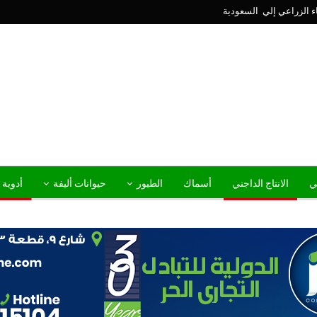
ني
الانتاج الداجني
أسماك
الطيور
حيوانات أليفة
أدوية 