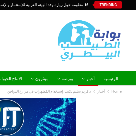
16 معلومة حول زيارة وفد الهيئة العربية للإستثمار والإنماء الزراعي إلي السعودية
TRENDING
الرئيسية
أخبار
بورصة
مؤثرون
الانتاج الحيوا
Home
أخبار
د كريم سليم يكتب: إستخدام المُطهرات في مزارع الدواجن