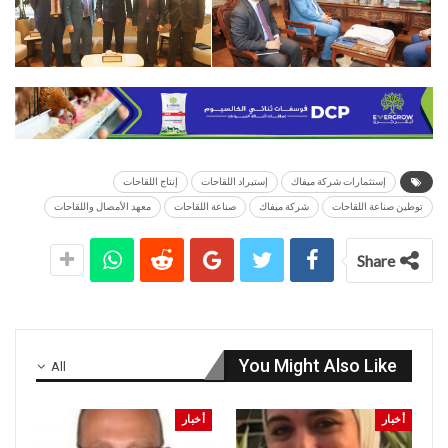
إستثمارات شركة ميفاك
إستيراد اللقاحات
إنتاج اللقاحات
توطين صناعة اللقاحات
شركة ميفاك
صناعة اللقاحات
معهد الأمصال واللقاحات
Share
You Might Also Like
All
أخبار
أخبار