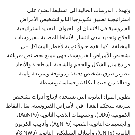
وتهدف الدرسات الحالية الى تسليط الضوء على
استراتيجية تطبيق تكنولوجيا النانو لتشخيص الأمراض
الفيروسية في الانسان او الحيوان لتحديد استراتيجية
العلاج وتحديد مدى انتشار الأنماط المصلية للفيروسات
المختلفة . كما تقدم حلولاً ثورية لأخطر المشاكل في
تشخيص الأمراض الفيروسية، فهي تتمتع بخصائص فيزيائية
فريدة مثل الشكل والحجم والشحنة السطحية والأبعاد
لتطوير طرق تشخيص دقيقة وموثوقة وسريعة وآمنة
وفعالة من حيث التكلفة وحساسة وبسيطة. .
تطوير المواد النانوية التي تستخدم لإنتاج أدوات تشخيص
سريعة للتحكم الفعال في الأمراض الفيروسية، مثل النقاط
الكمومية (QDs)، وجسيمات الذهب النانوية (AuNPs)،
والجسيمات النانوية الفضية (AgNPs)، وأنابيب الكربون
النانوية (CNTs)، وأسلاك السيليكون النانوية (SiNWs)،