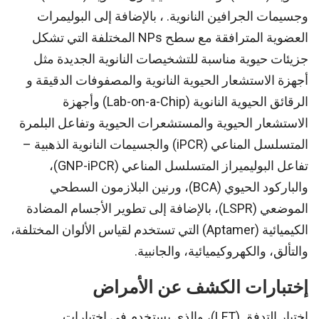
وجسيمات الجرافين النانوية. ، بالإضافة إلى البوليمرات
العضوية المترافقة مع سطح NPs المختلفة التي تشكل
جزيئات حيوية مناسبة للتشخيصات النانوية الجديدة مثل
أجهزة الاستشعار الحيوية النانوية والمصفوفات الدقيقة و
الرقائق الحيوية النانوية (Lab-on-a-Chip) وأجهزة
الاستشعار الحيوية والمستشعرات الحيوية وتفاعل البلمرة
المتسلسل المناعي (iPCR) والجسيمات النانوية الذهبية –
تفاعل البوليميراز المتسلسل المناعي (GNP-iPCR)،
والباركود الحيوي (BCA)، ورنين البلازمون السطحي
الموضعي (LSPR)، بالإضافة إلى تطوير الأجسام المضادة
الكيميائية (Aptamer) التي تستخدم لقياس الألوان المختلفة،
والتألق، والكهروكيميائية، والجانبية.
إختبارات الكشف عن الأمراض
اختبار التدفق (LFT)، والذي يستخدم في اختبارات