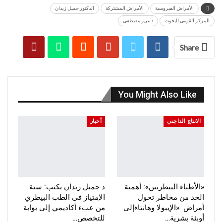
الأمراض الفيروسية
الأمراض المشتركة
الدكتور جميل زيدان
المركز القومي للبحوث
د عبير مصطفي
Share
You Might Also Like
الانتاج الداجني
أخبار
«الأطباء البيطريين»: أهمية
د جميل زيدان يكتب: سنة
الحد من مخاطر تحول
الإمتياز فى الطب البيطري
أمراض «الإيبولا وهانتا»إلى
من عبء أكاديمي إلى بوابة
أوبئة بشرية…
للتخصص…