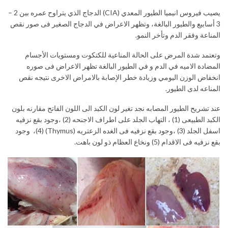
يصيب فيروس انيميا الطيور المعدي (CIA) الدجاج الذي يتراوح عمره بين 2 –
3 أسابيع والطيور البالغة، وتظهر الاعراض في الدجاج الصغير فى صور نقص
المناعة وفقر الدم وتأخر النمو.
وتعتمد شدة المرض على الحالة المناعية للكتكوت ومستويات الأجسام
المضادة الاميه في الدم و في الطيور البالغة تظهر الاعراض فى صوره
انخفاض الوزن اليومي وزيادة خطر الإصابة بالامراض الاخرى نتيجه نقص
المناعه لدى الطيور.
عند تشريح الطيور المصابه نجد تغير لون الكبد الى اللون الفاتح مقارنه بلون
الكبد الطبيعى (1) ، التهاب الجلد على اطراف الاجنحه (2) ،وجود بقع نزفيه
اسفل الجلد (3) ،وجود بقع نزفيه فى الغده الزعتريه (Thymus) (4)، وجود
بقع نزفيه فى الاقدام (5) ونخاع العظام ذو لون باهت.