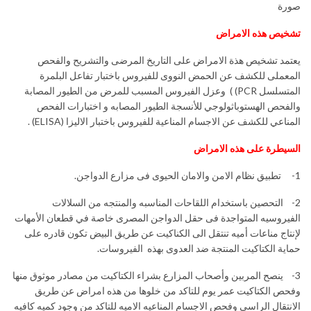
صورة
تشخيص هذه الامراض
یعتمد تشخیص هذة الامراض على التاريخ المرضى والتشريح والفحص
المعملى للكشف عن الحمض النووى للفیروس باختبار تفاعل البلمرة
المتسلسل PCR) ) وعزل الفیروس المسبب للمرض من الطیور المصابة
والفحص الهستوباثولوجي للأنسجة الطيور المصابه و اختبارات الفحص
المناعي للكشف عن الاجسام المناعیة للفیروس باختبار الالیزا (ELISA) .
السیطرة على هذه الامراض
1- تطبيق نظام الامن والامان الحيوى فى مزارع الدواجن.
2- التحصين باستخدام اللقاحات المناسبه والمنتجه من السلالات
الفيروسيه المتواجدة فى حقل الدواجن المصرى خاصة في قطعان الأمهات
لإنتاج مناعات أميه تنتقل الى الكناكيت عن طريق البيض تكون قادره على
حماية الكتاكيت المنتجة ضد العدوى بهذه الفيروسات.
3- ینصح المربین وأصحاب المزارع بشراء الكتاكيت من مصادر موثوق منها
وفحص الكتاكيت عمر يوم للتاكد من خلوها من هذه امراض عن طريق
الانتقال الراسى وفحص الاجسام المناعيه الاميه للتاكد من وجود كميه كافيه