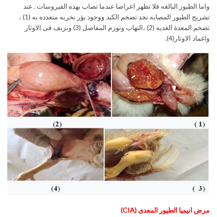
واما الطيور البالغه فلا تظهر اعراضا عندما تصاب بهذه الفيروسات . عند
تشريح الطيور المصابه نجد تضخم الكبد ووجود بؤر نخريه متعدده به (1) ،
تضخم المعدة الغديه (2) ،التهاب وتورم المفاصل (3) ونزيف فى الاوتار
واغماد الاوتار(4).
مرض انيميا الطيور المعدى (
CIA
)