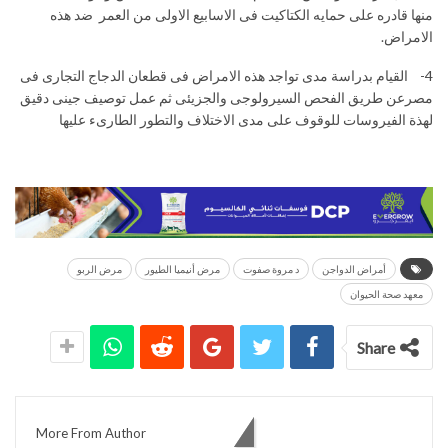
منها قادره على حمايه الكتاكيت فى الاسابيع الاولى من العمر ضد هذه
الامراض.
4- القیام بدراسة مدى تواجد هذه الامراض فى قطعان الدجاج التجارى فى
مصرعن طریق الفحص السیرولوجى والجزیئى ثم عمل توصیف جینى دقیق
لهذة الفیروسات للوقوف على مدى الاختلاف والتطور الطارىء علیها
أمراض الدواجن
د مروة صفوت
مرض أنيميا الطيور
مرض الربو
معهد صحة الحيوان
Share
You might also like
More From Author