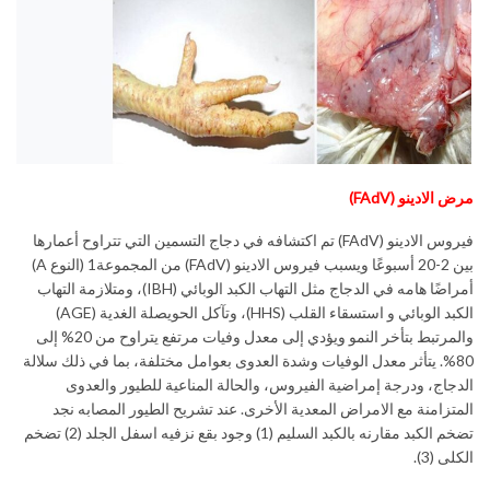
مرض
الادينو (
FAdV
)
فيروس الادينو (FAdV) تم اكتشافه في دجاج التسمين التي تتراوح أعمارها
بين 2-20 أسبوعًا ويسبب فيروس الادينو (FAdV) من المجموعة1 (النوع A)
أمراضًا هامه في الدجاج مثل التهاب الكبد الوبائي (IBH)، ومتلازمة التهاب
الكبد الوبائي و استسقاء القلب (HHS)، وتآكل الحويصلة الغدية (AGE)
والمرتبط بتأخر النمو ويؤدي إلى معدل وفيات مرتفع يتراوح من 20% إلى
80%. يتأثر معدل الوفيات وشدة العدوى بعوامل مختلفة، بما في ذلك سلالة
الدجاج، ودرجة إمراضية الفيروس، والحالة المناعية للطيور والعدوى
المتزامنة مع الامراض المعدية الأخرى. عند تشريح الطيور المصابه نجد
تضخم الكبد مقارنه بالكبد السليم (1) وجود بقع نزفيه اسفل الجلد (2) تضخم
الكلى (3).