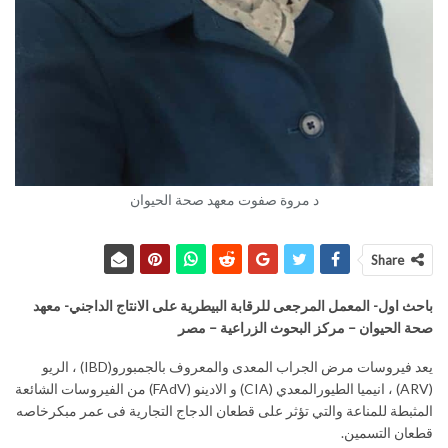
د مروة صفوت معهد صحة الحيوان
Share
باحث اول- المعمل المرجعى للرقابة البيطرية على الانتاج الداجني- معهد
صحة الحیوان – مركز البحوث الزراعیة – مصر
يعد فيروسات مرض الجراب المعدى والمعروف بالجمبورو(IBD) ، الريو
(ARV) ، انيميا الطيورالمعدي (CIA) و الادينو (FAdV) من الفيروسات الشائعة
المثبطة للمناعة والتي تؤثر على قطعان الدجاج التجارية فى عمر مبكرخاصه
قطعان التسمين.