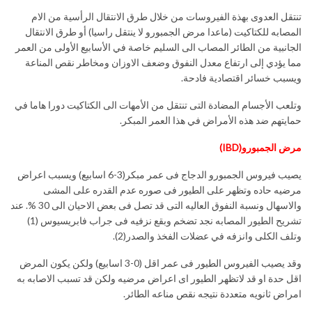
تنتقل العدوى بهذة الفيروسات من خلال طرق الانتقال الرأسية من الام
المصابه للكتاكيت (ماعدا مرض الجمبورو لا ينتقل راسيا) أو طرق الانتقال
الجانبية من الطائر المصاب الى السليم خاصة في الأسابيع الأولى من العمر
مما يؤدي إلى ارتفاع معدل النفوق وضعف الاوزان ومخاطر نقص المناعة
ويسبب خسائر اقتصادية فادحة.
وتلعب الأجسام المضادة التى تنتقل من الأمهات الى الكتاكيت دورا هاما في
حمايتهم ضد هذه الأمراض في هذا العمر المبكر.
مرض الجمبورو(
IBD
)
يصيب فيروس الجمبورو الدجاج فى عمر مبكر(3-6 اسابيع) ويسبب اعراض
مرضيه حاده وتظهر على الطيور فى صوره عدم القدره على المشى
والاسهال ونسبة النفوق العاليه التى قد تصل فى بعض الاحيان الى 30 %. عند
تشريح الطيور المصابه نجد تضخم وبقع نزفيه فى جراب فابريسيوس (1)
وتلف الكلى وانزفه في عضلات الفخذ والصدر(2).
وقد يصيب الفيروس الطيور فى عمر اقل (0-3 اسابيع) ولكن يكون المرض
اقل حدة او قد لاتظهر الطيور اى اعراض مرضيه ولكن قد تسبب الاصابه به
امراض ثانويه متعددة نتيجه نقص مناعه الطائر.