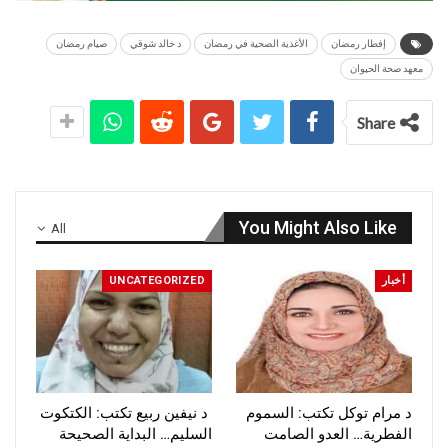
إفطار رمضان
الأغذية الصحية في رمضان
د خالد شوقي
صيام رمضان
معهد صحة الحيوان
Share
You Might Also Like
All
أخبار
UNCATEGORIZED
د مرام توكل تكتب: السموم
د نيفين ربيع تكتب: الكتكوت
الفطرية… العدو الصامت
السليم… البداية الصحيحة