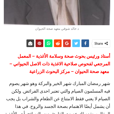
د خالد شوقي معهد صحة الحيوان
Share
أستاذ ورئيس بحوث صحة وسلامة الأغذية
–
المعمل
المرجعي لفحوص صلاحية الاغذية ذات الاصل الحيواني
–
معهد صحة الحيوان – مركز البحوث الزراعية
شهر رمضان المبارك شهر الخير والبركة وهو شهر يصوم
فيه المسلمون الصيام والتي تعتبر احدى الفرائض. ولكن
الصيام لا يعني فقط الامتناع عن الطعام والشراب بل يجب
أن يشمل أيضًا الاهتمام بصحة الجسد والروح. في هذا
المقال سنقدم لك عزيزي القارئ بعض النصائح بأهم الأغذية