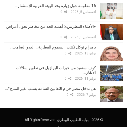
16 معلومة حول زيارة وفد الهيئة العربية للإستثمار…
أغسطس 5, 2026
0
«الأطباء البيطريين»: أهمية الحد من مخاطر تحول أمراض
…
أغسطس 1, 2026
0
د مرام توكل تكتب: السموم الفطرية… العدو الصامت…
يوليو 13, 2026
0
كيف نستفيد من خبرات البرازيل في تطوير سلالات
الأبقار…
يوليو 11, 2026
0
هل تدخل مصر حزام الثعابين السامة بسبب تغير المناخ؟…
يوليو 7, 2026
0
© 2026 - بوابة الطبيب البيطري. All Rights Reserved.